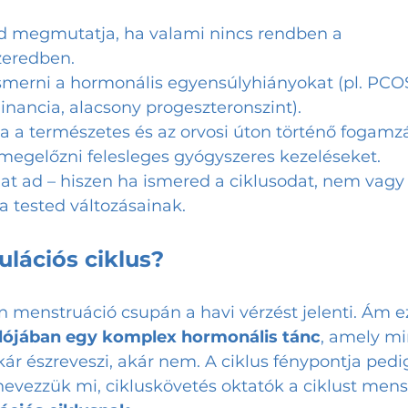
od megmutatja, ha valami nincs rendben a 
eredben.
ismerni a hormonális egyensúlyhiányokat (pl. PCOS
nancia, alacsony progeszteronszint).
 a természetes és az orvosi úton történő fogamzás
 megelőzni felesleges gyógyszeres kezeléseket.
at ad – hiszen ha ismered a ciklusodat, nem vagy
 a tested változásainak.
vulációs ciklus?
 menstruáció csupán a havi vérzést jelenti. Ám ez
alójában egy komplex hormonális tánc
, amely m
kár észreveszi, akár nem. A ciklus fénypontja pedig
evezzük mi, cikluskövetés oktatók a ciklust mens