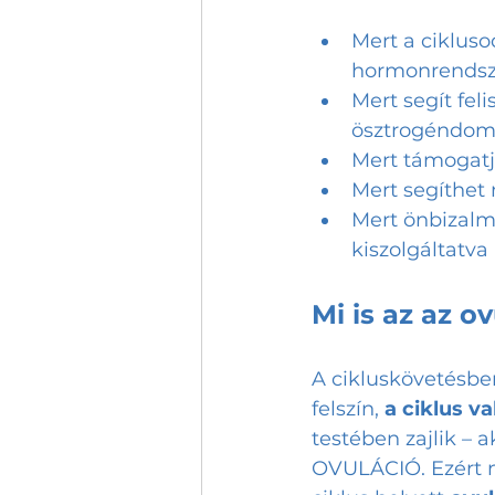
Mert a ciklus
hormonrendsz
Mert segít fel
ösztrogéndomi
Mert támogatja
Mert segíthet
Mert önbizalm
kiszolgáltatva
Mi is az az o
A cikluskövetésben
felszín, 
a
ciklus v
testében zajlik – a
OVULÁCIÓ. Ezért n