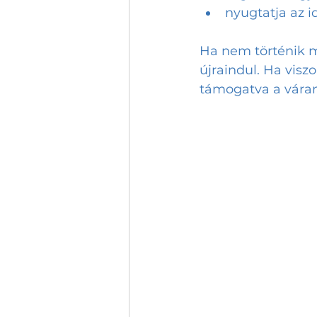
nyugtatja az id
Ha nem történik m
újraindul. Ha vis
támogatva a vára