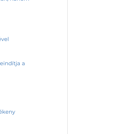
vel 
eindítja a 
ékeny 