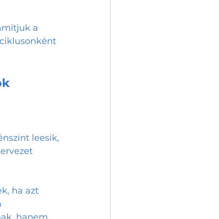
ámítjuk a 
ciklusonként 
ok
nszint leesik, 
ervezet 
, ha azt 
 
nak, hanem 