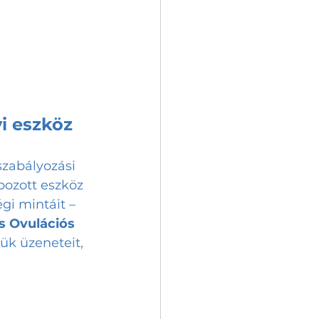
i eszköz
zabályozási 
ozott eszköz 
i mintáit – 
gs Ovulációs 
ük üzeneteit, 