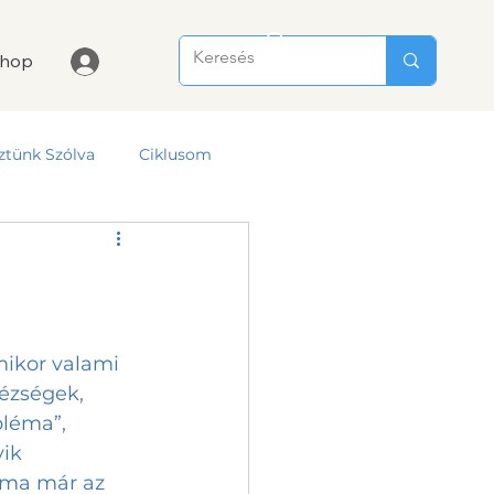
hop
ztünk Szólva
Ciklusom
ézségek, 
léma”, 
ik 
 ma már az 