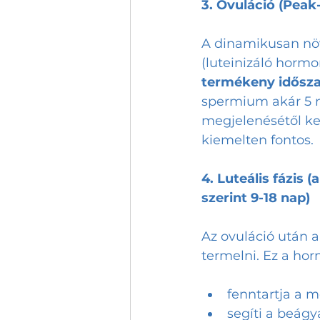
3. Ovuláció (Pea
A dinamikusan növ
(luteinizáló hormon
termékeny idősza
spermium akár 5 n
megjelenésétől ke
kiemelten fontos.
4. Luteális fázis 
szerint 9-18 nap)
Az ovuláció után a
termelni. Ez a ho
fenntartja a 
segíti a beágy