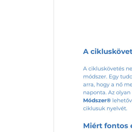
A ciklusköve
A cikluskövetés n
módszer. Egy tud
arra, hogy a nő m
naponta. Az olyan
Módszer®
 lehetőv
ciklusuk nyelvét.
Miért fontos 