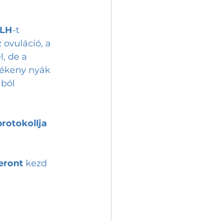
LH
-t 
 ovuláció, a 
, de a 
mékeny nyák 
ból 
protokollja 
eront
 kezd 