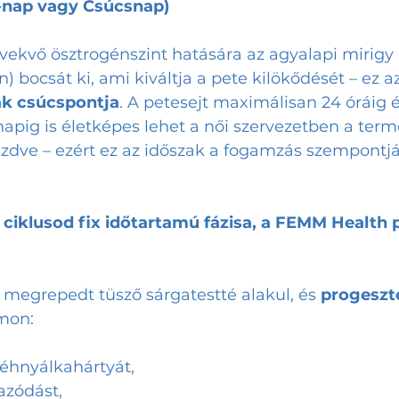
k-nap vagy Csúcsnap)
ekvő ösztrogénszint hatására az agyalapi mirigy 
) bocsát ki, ami kiváltja a pete kilökődését – ez az
k csúcspontja
. A petesejt maximálisan 24 óráig él
apig is életképes lehet a női szervezetben a ter
zdve – ezért ez az időszak a fogamzás szempontjá
(a ciklusod fix időtartamú fázisa, a FEMM Health 
 megrepedt tüsző sárgatestté alakul, és 
progeszt
rmon:
méhnyálkahártyát,
azódást,