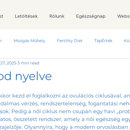
st
Letöltések
Rólunk
Egészségnap
Webs
r
Mozgás Műhely
Fertility Diet
TápÉrték
Kö
27, 2025
3 min read
od nyelve
jdalmas vérzés, rendszertelenség, fogantatási neh
ok. Pedig a női ciklus nem csupán egy havi „prob
tos, összetett rendszer, amely a női egészség egy
zajelzője. Olyannyira, hogy a modern orvoslásban