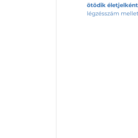
ötödik életjelként
légzésszám mellet