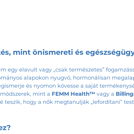
tés, mint önismereti és egészségügy
em egy elavult vagy „csak természetes” fogamzáss
ományos alapokon nyugvó, hormonálisan megalap
egismerje és nyomon kövesse a saját termékenység
 módszerek, mint a 
FEMM Health™
 vagy a 
Billin
é teszik, hogy a nők megtanulják „lefordítani” test
ez?