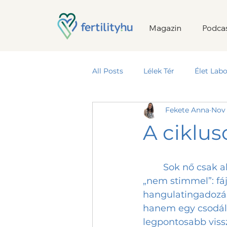
Magazin
Podca
All Posts
Lélek Tér
Élet Labo
Fekete Anna
Nov 
Termékeny Kapcsolat
A ciklus
	Sok nő csak akkor kezd el foglalkozni az ovulációs ciklusával, amikor valami 
„nem stimmel”: fá
hangulatingadozás
hanem egy csodála
legpontosabb viss