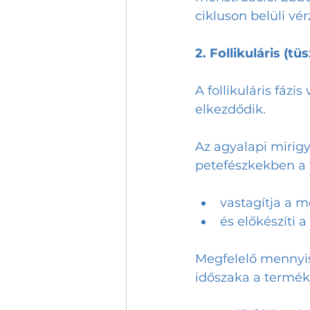
cikluson belüli vér
2. Follikuláris (t
A follikuláris fáz
elkezdődik.
Az agyalapi mirigy
petefészkekben a 
vastagítja a 
és előkészíti 
Megfelelő mennyis
időszaka a termé