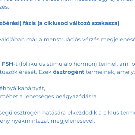
zés.
üszőérési) fázis (a ciklusod változó szakasza)
is valójában már a menstruációs vérzés megjelenésé
 
FSH
-t (follikulus stimuláló hormon) termel, ami b
tüszők érését. Ezek 
ösztrogént
 termelnek, amely:
méhnyálkahártyát,
a méhet a lehetséges beágyazódásra.
égű ösztrogén hatására elkezdődik a ciklus term
keny nyákmintázat megjelenésével.