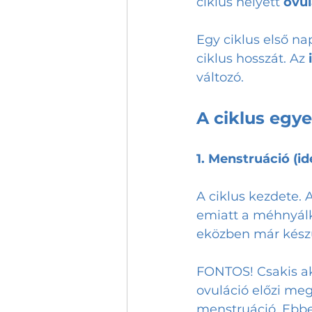
ciklus helyett 
ovul
Egy ciklus első na
ciklus hosszát. Az 
változó.
A ciklus egy
1. Menstruáció (id
A ciklus kezdete. 
emiatt a méhnyálka
eközben már készü
FONTOS! Csakis ak
ovuláció előzi meg
menstruáció. Ebbe