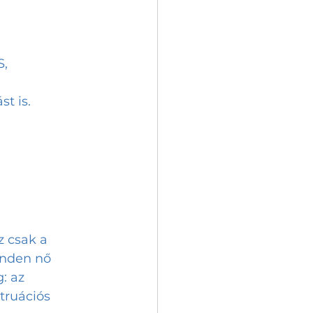
, 
t is.
 
 csak a 
inden nő 
: az 
truációs 