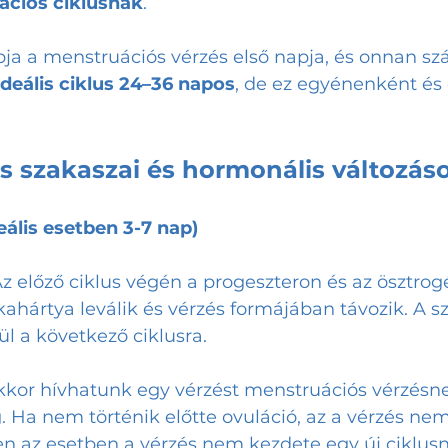
ációs ciklusnak
.
pja a menstruációs vérzés első napja, és onnan sz
ideális ciklus 24–36 napos
, de ez egyénenként és 
es szakaszai és hormonális változás
eális esetben 3-7 nap)
Az előző ciklus végén a progeszteron és az ösztrogé
hártya leválik és vérzés formájában távozik. A sz
l a következő ciklusra.
kor hívhatunk egy vérzést menstruációs vérzésnek
. Ha nem történik előtte ovuláció, az a vérzés nem
n az esetben a vérzés nem kezdete egy új ciklus