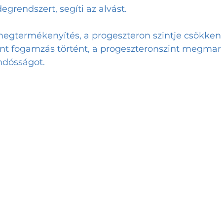
egrendszert, segíti az alvást.
egtermékenyítés, a progeszteron szintje csökken, 
zont fogamzás történt, a progeszteronszint megmar
ndósságot.