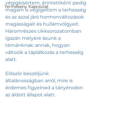
végigkísértem, érintettként pedig 
Termékeny Kapcsolat
magam is végigéltem a terhesség 
és az azzal járó hormonváltozások 
magasságait és hullámvölgyeit. 
Háromrészes cikksorozatomban 
igazán mélyére ásunk a 
témánknak: annak, hogyan 
változik a táplálkozás a terhesség 
alatt. 
Először beszéljünk 
általánosságban arról, mire is 
érdemes figyelned a tányérodon 
az áldott állapot alatt.