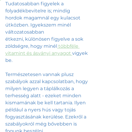
Tudatosabban figyelek a 
folyadékbevitelre is; mindig 
hordok magamnál egy kulacsot 
útközben. Igyekszem minél 
változatosabban 
étkezni, különösen figyelve a sok 
zöldségre, hogy minél
 többféle 
vitamint és ásványi anyagot 
vigyek 
be. 
Természetesen vannak plusz 
szabályok azzal kapcsolatban, hogy 
milyen legyen a táplálkozás a 
terhesség alatt - ezeket minden 
kismamának be kell tartania. Ilyen 
például a nyers hús vagy tojás 
fogyasztásának kerülése. Ezekről a 
szabályokról még bővebben is 
fogunk beszélni. 