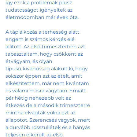
így ezek a problémák plusz 
tudatosságot igényeltek az 
életmódomban már évek óta.
A táplálkozás a terhesség alatt 
engem is számos kérdés elé 
állított. Az első trimeszterben azt 
tapasztaltam, hogy csökkent az 
étvágyam, és olyan 
típusú kívánósság alakult ki, hogy 
sokszor éppen azt az ételt, amit 
elkészítettem, már nem kívántam 
és valami másra vágytam. Emiatt 
pár hétig nehezebb volt az 
étkezés de a második trimeszterre 
mintha elvágták volna ezt az 
állapotot. Szerencsés vagyok, mert 
a durvább rosszullétek és a hányás 
teljesen elkerült az első 