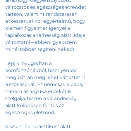
arra, hogy kiegyensúlyozott, 
változatos és egészséges étrendet 
tartson, valamint rendszeresen 
étkezzen, akkor egyértelmű, hogy 
kiemelt figyelmet igényel a 
táplálkozás a terhesség alatt. Ideje 
változtatni – ebben igyekszem 
minél többet segíteni neked! 
Lépj ki nyugodtan a 
komfortzónádból, hisz ilyenkor 
még bátran meg lehet változtatni 
a szokásokat. Ez nemcsak a baba, 
hanem az anyuka érdekét is 
szolgálja, hiszen a várandósság 
alatt különösen fontos az 
egészséges életmód. 
Viszont, ha "drasztikus" alatt 