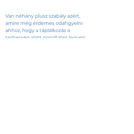
Van néhány plusz szabály azért, 
amire még érdemes odafigyelni 
ahhoz, hogy a táplálkozás a 
terhesség alatt gondtalan legyen. 
Például rengeteg kismamát 
érintenek különböző szénhidrát-
anyagcsere zavarok vagy a 
terhességi cukorbetegség, az ő 
diétájuk speciálisan személyre 
szabott, így ezekben az esetekben 
már nem elég az OKOSTÁNYÉR® 
ajánlásait követni. Az ideális 
táplálkozás a terhesség alatt tehát 
egyénenként változhat, amihez 
érdemes szakértő segítségét is 
igénybe venni!