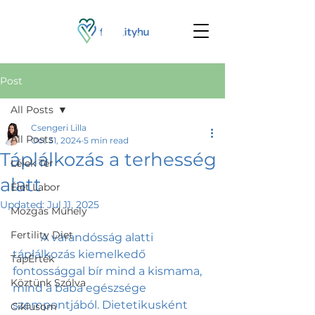
Post
All Posts
Csengeri Lilla
All Posts
Oct 31, 2024
5 min read
Táplálkozás a terhesség
Lélek Tér
alatt
Élet Labor
Updated:
Jul 11, 2025
Mozgás Műhely
Fertility Diet
	A várandósság alatti 
táplálkozás kiemelkedő 
TápÉrték
fontossággal bír mind a kismama, 
Köztünk Szólva
mind a baba egészsége 
szempontjából. Dietetikusként 
Ciklusom