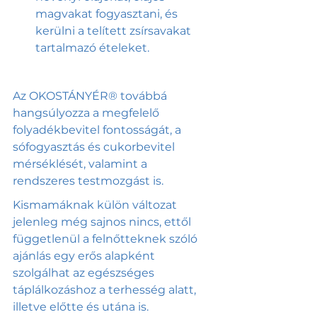
magvakat fogyasztani, és 
kerülni a telített zsírsavakat 
tartalmazó ételeket.
Az OKOSTÁNYÉR® továbbá 
hangsúlyozza a megfelelő 
folyadékbevitel fontosságát, a 
sófogyasztás és cukorbevitel 
mérséklését, valamint a 
rendszeres testmozgást is.
Kismamáknak külön változat 
jelenleg még sajnos nincs, ettől 
függetlenül a felnőtteknek szóló 
ajánlás egy erős alapként 
szolgálhat az egészséges 
táplálkozáshoz a terhesség alatt, 
illetve előtte és utána is. 