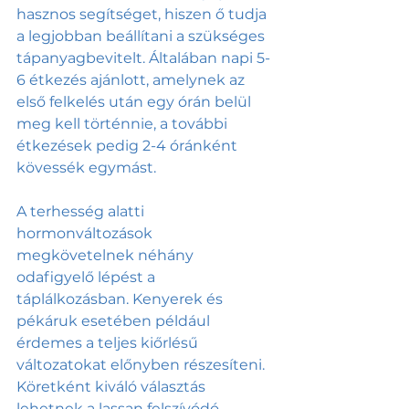
hasznos segítséget, hiszen ő tudja 
a legjobban beállítani a szükséges 
tápanyagbevitelt. Általában napi 5-
6 étkezés ajánlott, amelynek az 
első felkelés után egy órán belül 
meg kell történnie, a további 
étkezések pedig 2-4 óránként 
kövessék egymást.
A terhesség alatti 
hormonváltozások 
megkövetelnek néhány 
odafigyelő lépést a 
táplálkozásban. Kenyerek és 
pékáruk esetében például 
érdemes a teljes kiőrlésű 
változatokat előnyben részesíteni. 
Köretként kiváló választás 
lehetnek a lassan felszívódó 