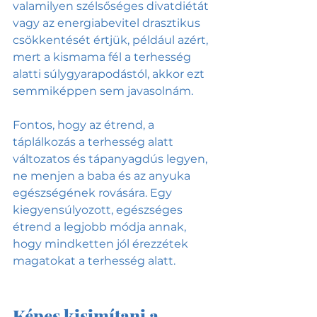
valamilyen szélsőséges divatdiétát 
vagy az energiabevitel drasztikus 
csökkentését értjük, például azért, 
mert a kismama fél a terhesség 
alatti súlygyarapodástól, akkor ezt 
semmiképpen sem javasolnám. 
Fontos, hogy az étrend, a 
táplálkozás a terhesség alatt 
változatos és tápanyagdús legyen, 
ne menjen a baba és az anyuka 
egészségének rovására. Egy 
kiegyensúlyozott, egészséges 
étrend a legjobb módja annak, 
hogy mindketten jól érezzétek 
magatokat a terhesség alatt.
Képes kisimítani a 