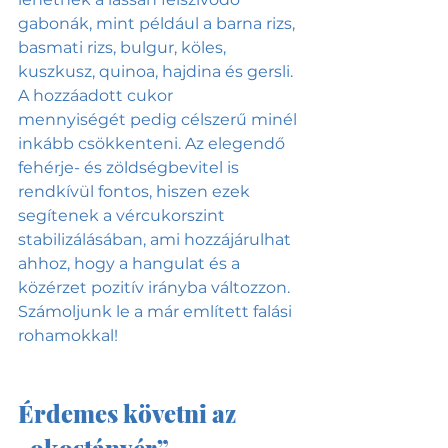
gabonák, mint például a barna rizs, 
basmati rizs, bulgur, köles, 
kuszkusz, quinoa, hajdina és gersli. 
A hozzáadott cukor 
mennyiségét pedig célszerű minél 
inkább csökkenteni. Az elegendő 
fehérje- és zöldségbevitel is 
rendkívül fontos, hiszen ezek 
segítenek a vércukorszint 
stabilizálásában, ami hozzájárulhat 
ahhoz, hogy a hangulat és a 
közérzet pozitív irányba változzon. 
Számoljunk le a már említett falási 
rohamokkal!
Érdemes követni az 
„okostányér” 