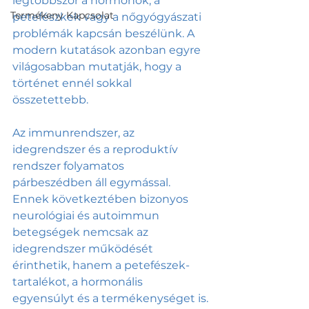
legtöbbször a hormonok, a 
Termékeny Kapcsolat
petefészkek vagy a nőgyógyászati 
problémák kapcsán beszélünk. A 
modern kutatások azonban egyre 
világosabban mutatják, hogy a 
történet ennél sokkal 
összetettebb.
Az immunrendszer, az 
idegrendszer és a reproduktív 
rendszer folyamatos 
párbeszédben áll egymással. 
Ennek következtében bizonyos 
neurológiai és autoimmun 
betegségek nemcsak az 
idegrendszer működését 
érinthetik, hanem a petefészek-
tartalékot, a hormonális 
egyensúlyt és a termékenységet is.