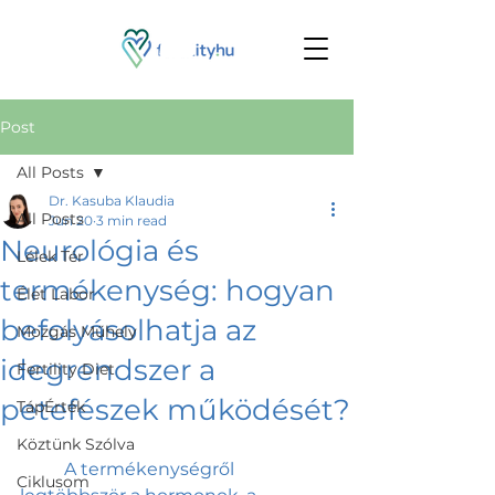
Post
All Posts
Dr. Kasuba Klaudia
All Posts
Jun 20
3 min read
Neurológia és
Lélek Tér
termékenység: hogyan
Élet Labor
befolyásolhatja az
Mozgás Műhely
idegrendszer a
Fertility Diet
petefészek működését?
TápÉrték
Köztünk Szólva
	A termékenységről 
Ciklusom