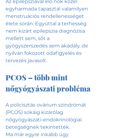
Az epilepsziával élő nők közel 
egyharmada tapasztal valamilyen 
menstruációs rendellenességet 
élete során. Egyúttal a terhesség 
nem kizárt epilepszia diagnózisa 
mellett sem, sőt a 
gyógyszerszedés sem akadály, de 
nyilván fokozott odafigyelés és 
tervezés javasolt.
PCOS – több mint 
nőgyógyászati probléma
A policisztás ovárium szindrómát 
(PCOS) sokáig kizárólag 
nőgyógyászati-endokrinológiai 
betegségnek tekintették.
Ma már egyre inkább úgy 