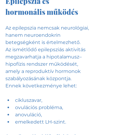
Epilepszia és 
hormonális működés
Az epilepszia nemcsak neurológiai, 
hanem neuroendokrin 
betegségként is értelmezhető.
Az ismétlődő epilepsziás aktivitás 
megzavarhatja a hipotalamusz–
hipofízis rendszer működését, 
amely a reproduktív hormonok 
szabályozásának központja.
Ennek következménye lehet:
cikluszavar,
ovulációs probléma,
anovuláció,
emelkedett LH-szint.