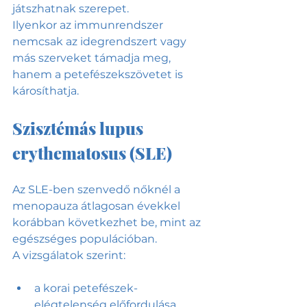
játszhatnak szerepet.
Ilyenkor az immunrendszer 
nemcsak az idegrendszert vagy 
más szerveket támadja meg, 
hanem a petefészekszövetet is 
károsíthatja.
Szisztémás lupus 
erythematosus (SLE)
Az SLE-ben szenvedő nőknél a 
menopauza átlagosan évekkel 
korábban következhet be, mint az 
egészséges populációban.
A vizsgálatok szerint:
a korai petefészek-
elégtelenség előfordulása 