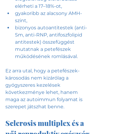
elérheti a 17–18%-ot,
gyakoribb az alacsony AMH-
szint,
bizonyos autoantitestek (anti-
Sm, anti-RNP, antifoszfolipid 
antitestek) összefüggést 
mutatnak a petefészek 
működésének romlásával.
Ez arra utal, hogy a petefészek-
károsodás nem kizárólag a 
gyógyszeres kezelések 
következménye lehet, hanem 
maga az autoimmun folyamat is 
szerepet játszhat benne.
Sclerosis multiplex és a 
női reproduktív egészség