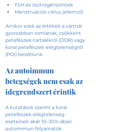
FSH és ösztrogénszintek
Menstruációs ciklus jellemzői
Amikor ezek az értékek a vártnál 
gyorsabban romlanak, csökkent 
petefészek-tartalékról (DOR) vagy 
korai petefészek-elégtelenségről 
(POI) beszélünk.
Az autoimmun 
betegségek nem csak az 
idegrendszert érintik
A kutatások szerint a korai 
petefészek-elégtelenség 
eseteinek akár 10–30%-ában 
autoimmun folyamatok 