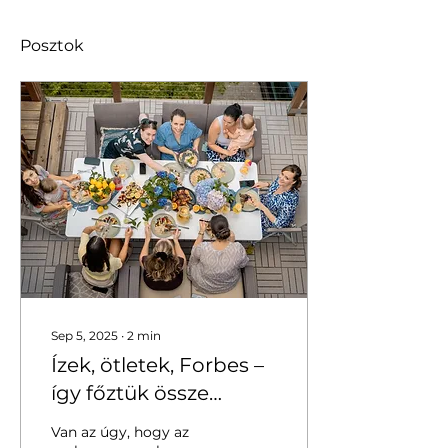
Posztok
Sep 5, 2025
∙
2
min
Ízek, ötletek, Forbes –
így főztük össze
magunkat egy olaszos
Van az úgy, hogy az