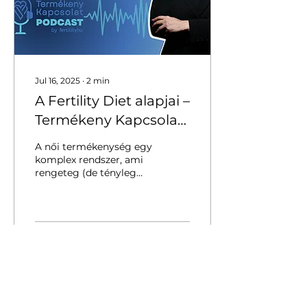
Jul 16, 2025
∙
2
min
A Fertility Diet alapjai –
Termékeny Kapcsolat
Podcast Dusa Fanny
A női termékenység egy
klinikai dietetikus
komplex rendszer, ami
rengeteg (de tényleg
szakértővel
rengeteg!) energiát
igényel. Hogyan
biztosíthatod
szervezeted számára a...
112
0
2
Load More