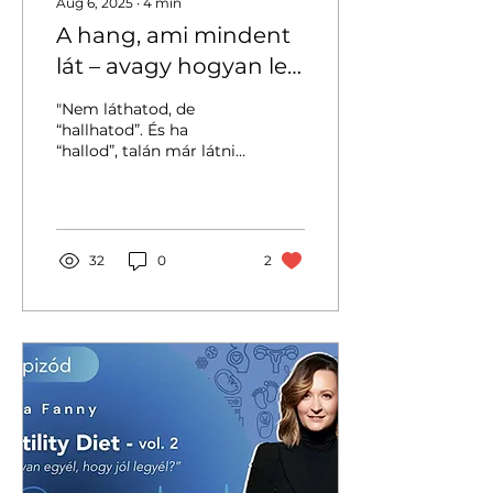
Aug 6, 2025
∙
4
min
odakerült az olaszos...
A hang, ami mindent
lát – avagy hogyan lett
a tengeralattjáró-
"Nem láthatod, de
vadászatból
“hallhatod”. És ha
“hallod”, talán már látni
babamozi
is fogod." – valószínűleg
így gondolkodott az
első orvos, aki...
32
0
2