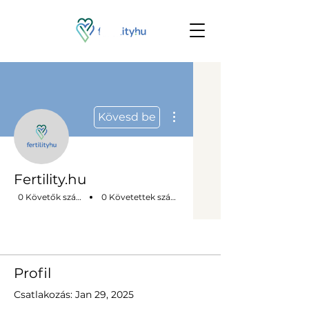
More actions
Kövesd be
Fertility.hu
0 Követők száma
0 Követettek száma
Profilom
Profil
Csatlakozás: Jan 29, 2025