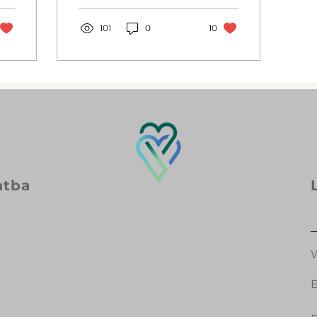
vérzés mennyiségéről
és mikor érdemes orvo
101
0
10
atba