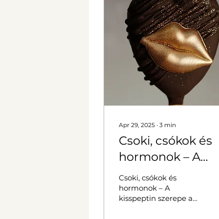
Apr 29, 2025
∙
3
min
Csoki, csókok és
hormonok – A
kisspeptin szere
Csoki, csókok és
a női ciklusban
hormonok – A
kisspeptin szerepe a
női ciklusban