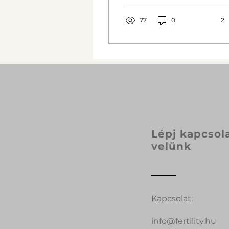
77
0
2
Lépj kapcsol
velünk
Kapcsolat:
info@fertility.hu