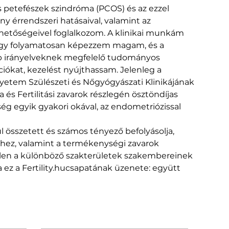
s petefészek szindróma (PCOS) és az ezzel 
ny érrendszeri hatásaival, valamint az 
lehetőségeivel foglalkozom. A klinikai munkám 
ogy folyamatosan képezzem magam, és a 
b irányelveknek megfelelő tudományos 
iókat, kezelést nyújthassam. Jelenleg a 
etem Szülészeti és Nőgyógyászati Klinikájának 
és Fertilitási zavarok részlegén ösztöndíjas 
 egyik gyakori okával, az endometriózissal 
 összetett és számos tényező befolyásolja, 
hez, valamint a termékenységi zavarok 
en a különböző szakterületek szakembereinek 
z a Fertility.hucsapatának üzenete: együtt 