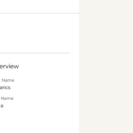
erview
st Name
arics
t Name
ka