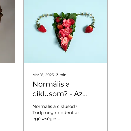
Mar 18, 2025
∙
3
min
Normális a
ciklusom? - Az
pe
egészséges ciklus
Normális a ciklusod?
nyomában
Tudj meg mindent az
egészséges
menstruációs ciklusról,
a rendszerességről, a