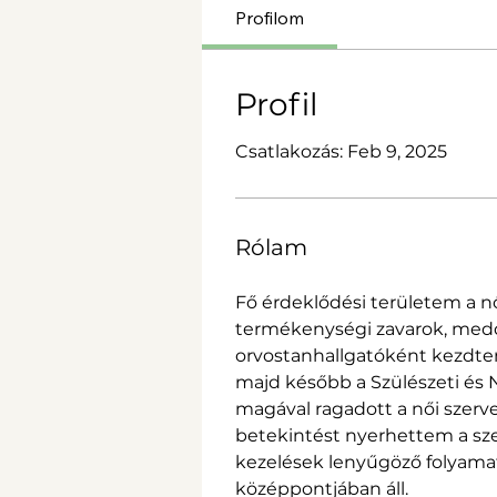
Profilom
Profil
Csatlakozás: Feb 9, 2025
Rólam
Fő érdeklődési területem a n
termékenységi zavarok, me
orvostanhallgatóként kezdt
majd később a Szülészeti és N
magával ragadott a női szerv
betekintést nyerhettem a sze
kezelések lenyűgöző folyama
középpontjában áll. 