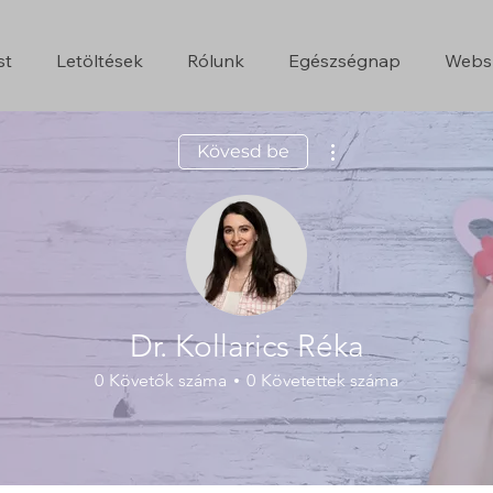
st
Letöltések
Rólunk
Egészségnap
Webs
More actions
Kövesd be
Dr. Kollarics Réka
0
Követők száma
0
Követettek száma