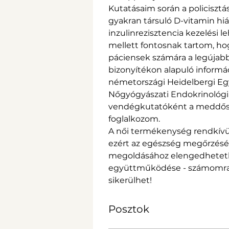
Kutatásaim során a policisztá
gyakran társuló D-vitamin hiá
inzulinrezisztencia kezelési 
mellett fontosnak tartom, h
páciensek számára a legújab
bizonyítékon alapuló informác
németországi Heidelbergi Egy
Nőgyógyászati Endokrinológia 
vendégkutatóként a meddőség
foglalkozom.
A női termékenység rendkívül
ezért az egészség megőrzésé
megoldásához elengedhetetl
együttműködése - számomra e
sikerülhet!
Posztok