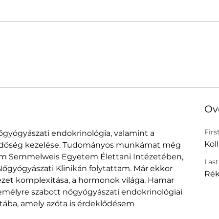
Ov
Fir
őgyógyászati endokrinológia, valamint a 
Koll
ddőség kezelése. Tudományos munkámat még 
em Semmelweis Egyetem Élettani Intézetében, 
Las
őgyógyászati Klinikán folytattam. Már ekkor 
Ré
ezet komplexitása, a hormonok világa. Hamar 
mélyre szabott nőgyógyászati endokrinológiai 
tába, amely azóta is érdeklődésem 