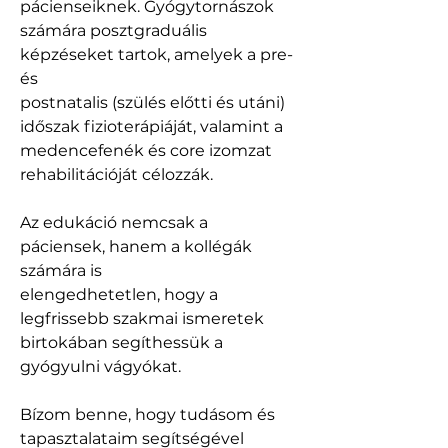
pácienseiknek. Gyógytornászok 
számára posztgraduális 
képzéseket tartok, amelyek a pre- 
és
postnatalis (szülés előtti és utáni) 
időszak fizioterápiáját, valamint a 
medencefenék és core izomzat
rehabilitációját célozzák. 
Az edukáció nemcsak a 
páciensek, hanem a kollégák 
számára is
elengedhetetlen, hogy a 
legfrissebb szakmai ismeretek 
birtokában segíthessük a 
gyógyulni vágyókat.
Bízom benne, hogy tudásom és 
tapasztalataim segítségével 