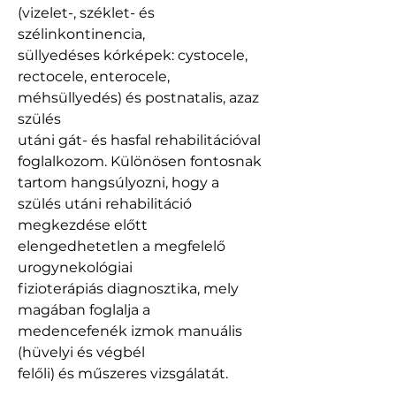
(vizelet-, széklet- és 
szélinkontinencia,
süllyedéses kórképek: cystocele, 
rectocele, enterocele, 
méhsüllyedés) és postnatalis, azaz 
szülés
utáni gát- és hasfal rehabilitációval 
foglalkozom. Különösen fontosnak 
tartom hangsúlyozni, hogy a
szülés utáni rehabilitáció 
megkezdése előtt 
elengedhetetlen a megfelelő 
urogynekológiai
fizioterápiás diagnosztika, mely 
magában foglalja a 
medencefenék izmok manuális 
(hüvelyi és végbél
felőli) és műszeres vizsgálatát.