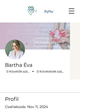
More actions
Kövesd be
Bartha Éva
0 Követők száma
0 Követettek száma
Profilom
Profil
Csatlakozás: Nov 11, 2024