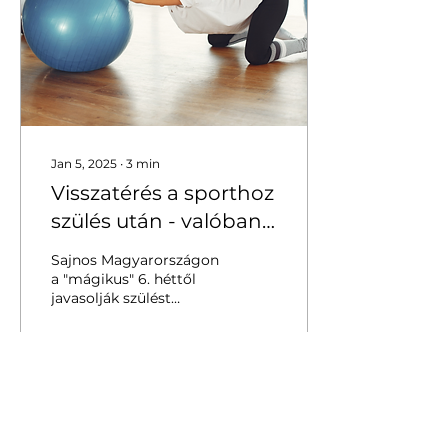
Jan 5, 2025
∙
3
min
Visszatérés a sporthoz
szülés után - valóban
szabad már a 6. hét
Sajnos Magyarországon
után?
a "mágikus" 6. héttől
javasolják szülést
követően a testmozgás
újrakezdését, holott ez
nem attól függ, hogy
hány...
33
0
2