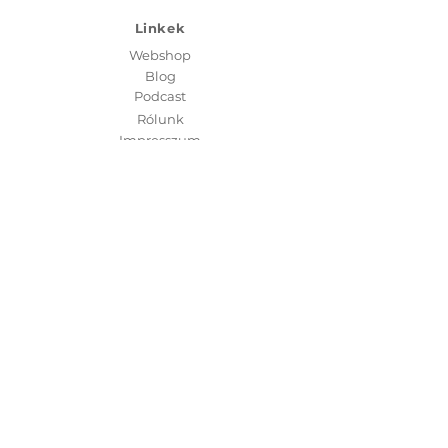
Linkek
Webshop
Blog
Podcast
Rólunk
Impresszum
Kapcsolat:
info@fertility.hu
+36 20 257 33 63