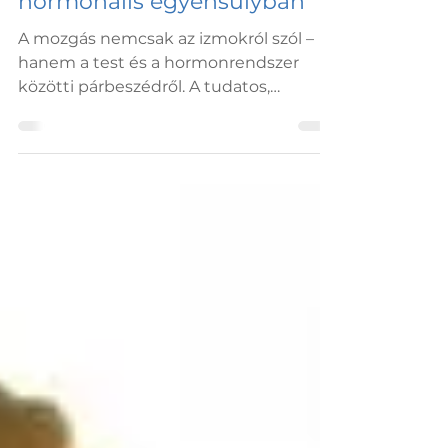
Hogyan segít a mozgás a
hormonális egyensúlyban
A mozgás nemcsak az izmokról szól –
hanem a test és a hormonrendszer
közötti párbeszédről. A tudatos,
kiegyensúlyozott mozgás segíti a
stresszoldást, a hormonális harmóniát
és a belső biztonságérzetet. Mert
amikor mozgásban vagy, a tested is
meghall téged.