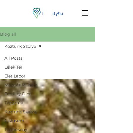
Blog all
Köztünk Szólva
All Posts
Lélek Tér
Élet Labor
Mozgás Műhely
Fertility Diet
TápÉrték
Köztünk Szólva
Ciklusom
Termékeny