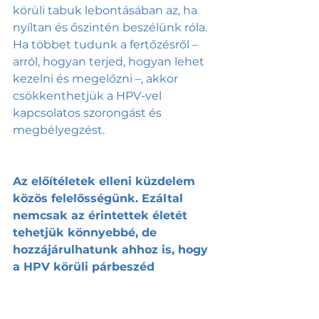
körüli tabuk lebontásában az, ha 
nyíltan és őszintén beszélünk róla. 
Ha többet tudunk a fertőzésről – 
arról, hogyan terjed, hogyan lehet 
kezelni és megelőzni –, akkor 
csökkenthetjük a HPV-vel 
kapcsolatos szorongást és 
megbélyegzést. 
Az előítéletek elleni küzdelem 
közös felelősségünk. Ezáltal 
nemcsak az érintettek életét 
tehetjük könnyebbé, de 
hozzájárulhatunk ahhoz is, hogy 
a HPV körüli párbeszéd 
egészségesebb, empatikusabb 
és tájékozottabb legyen. Mert a 
HPV nemcsak egy fertőzés, 