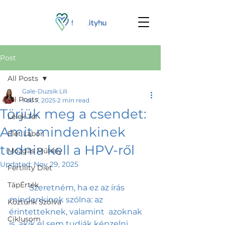
Post
All Posts
Gale-Duzsik Lili
All Posts
Feb 7, 2025
2 min read
Törjük meg a csendet:
Lélek Tér
Amit mindenkinek
Élet Labor
tudnia kell a HPV-ről
Mozgás Műhely
Updated:
Nov 29, 2025
Fertility Diet
TápÉrték
	Szeretném, ha ez az írás 
mindenkinek szólna: az 
Köztünk Szólva
érintetteknek, valamint  azoknak 
Ciklusom
is, akik el sem tudják képzelni, 