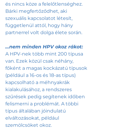
és nincs köze a felelőtlenséghez. 
Bárki megfertőződhet, aki 
szexuális kapcsolatot létesít, 
függetlenül attól, hogy hány 
partnerrel volt dolga élete során. 
…nem minden HPV okoz rákot:
A HPV-nek több mint 200 típusa 
van. Ezek közül csak néhány, 
főként a magas kockázatú típusok 
(például a 16-os és 18-as típus) 
kapcsolható a méhnyakrák 
kialakulásához, a rendszeres 
szűrések pedig segítenek időben 
felismerni a problémát. A többi 
típus általában jóindulatú 
elváltozásokat, például 
szemölcsöket okoz. 