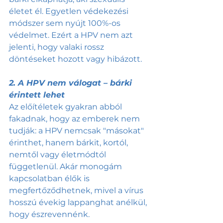
életet él. Egyetlen védekezési 
módszer sem nyújt 100%-os 
védelmet. Ezért a HPV nem azt 
jelenti, hogy valaki rossz 
döntéseket hozott vagy hibázott. 
2. A HPV nem válogat – bárki 
érintett lehet
Az előítéletek gyakran abból 
fakadnak, hogy az emberek nem 
tudják: a HPV nemcsak "másokat" 
érinthet, hanem bárkit, kortól, 
nemtől vagy életmódtól 
függetlenül. Akár monogám 
kapcsolatban élők is 
megfertőződhetnek, mivel a vírus 
hosszú évekig lappanghat anélkül, 
hogy észrevennénk. 