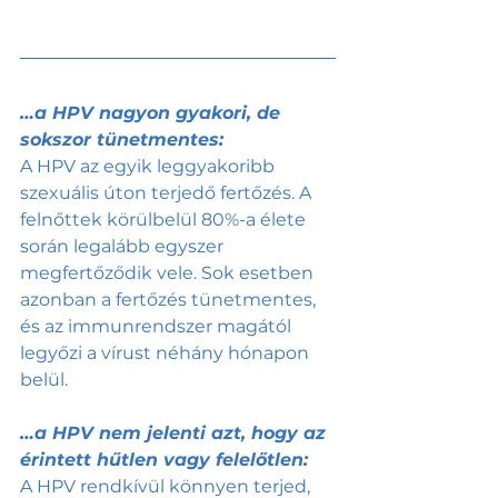
…a HPV nagyon gyakori, de 
sokszor tünetmentes:
A HPV az egyik leggyakoribb 
szexuális úton terjedő fertőzés. A 
felnőttek körülbelül 80%-a élete 
során legalább egyszer 
megfertőződik vele. Sok esetben 
azonban a fertőzés tünetmentes, 
és az immunrendszer magától 
legyőzi a vírust néhány hónapon 
belül.
…a HPV nem jelenti azt, hogy az 
érintett hűtlen vagy felelőtlen:
A HPV rendkívül könnyen terjed, 