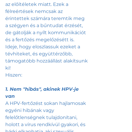
az előítéletek miatt. Ezek a 
félreértések nemcsak az 
érintettek számára teremtik meg 
a szégyen és a bűntudat érzését, 
de gátolják a nyílt kommunikációt 
és a fertőzés megelőzésétt is. 
Ideje, hogy eloszlassuk ezeket a 
tévhiteket, és együttérzőbb, 
támogatóbb hozzáállást alakítsunk 
ki! 
Hiszen:
1. Nem "hibás", akinek HPV-je 
van
A HPV-fertőzést sokan hajlamosak 
egyéni hibának vagy 
felelőtlenségnek tulajdonítani, 
holott a vírus rendkívül gyakori, és 
bárki elkaphatja, aki szexuális 