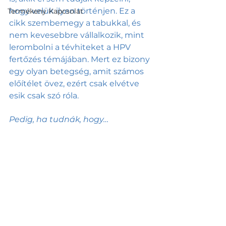
hogy velük ilyen történjen. Ez a 
Termékeny Kapcsolat
cikk szembemegy a tabukkal, és 
nem kevesebbre vállalkozik, mint 
lerombolni a tévhiteket a HPV 
fertőzés témájában. Mert ez bizony 
egy olyan betegség, amit számos 
előítélet övez, ezért csak elvétve 
esik csak szó róla. 
Pedig, ha tudnák, hogy…