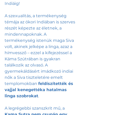
Indiáig!
A szexualitás, a termékenység 
témája az ókori Indiában is szerves 
részét képezte az életnek, a 
mindennapoknak. A 
termékenység istenük maga Siva 
volt, akinek jelképe a linga, azaz a 
hímvessző – ezzel a kifejezéssel a 
Káma Szútrában is gyakran 
találkozik az olvasó. A 
gyermekáldásért imádkozó indiai 
nők a Siva tiszteletére emelt 
templomokban 
feldíszítették és 
vajjal kenegettéka hatalmas 
linga szobrokat
.
A legrégebbi szanszkrit mű, a 
Kama Sutra nem csupán egy 