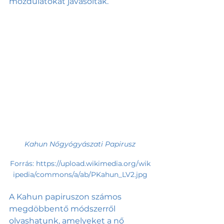
mozdulatokat javasoltak. 
Kahun Nőgyógyászati Papirusz
Forrás: https://upload.wikimedia.org/wik
ipedia/commons/a/ab/PKahun_LV2.jpg
A Kahun papiruszon számos 
megdöbbentő módszerről 
olvashatunk, amelyeket a nő 