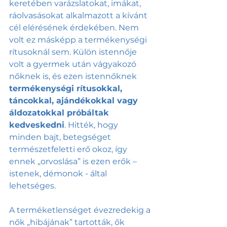
keretében varázslatokat, imákat, 
ráolvasásokat alkalmazott a kívánt 
cél elérésének érdekében. Nem 
volt ez másképp a termékenységi 
rítusoknál sem. Külön istennője 
volt a gyermek után vágyakozó 
nőknek is, és ezen istennőknek 
termékenységi rítusokkal, 
táncokkal, ajándékokkal vagy 
áldozatokkal próbáltak 
kedveskedni
. Hitték, hogy 
minden bajt, betegséget 
természetfeletti erő okoz, így 
ennek „orvoslása” is ezen erők – 
istenek, démonok - által 
lehetséges.
A terméketlenséget évezredekig a 
nők „hibájának” tartották, ők 