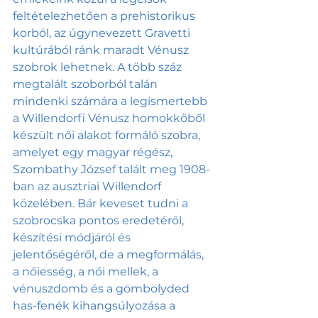
feltételezhetően a prehistorikus 
korból, az úgynevezett Gravetti 
kultúrából ránk maradt Vénusz 
szobrok lehetnek. A több száz 
megtalált szoborból talán 
mindenki számára a legismertebb 
a Willendorfi Vénusz homokkőből 
készült női alakot formáló szobra, 
amelyet egy magyar régész, 
Szombathy József talált meg 1908-
ban az ausztriai Willendorf 
közelében. Bár keveset tudni a 
szobrocska pontos eredetéről, 
készítési módjáról és 
jelentőségéről, de a megformálás, 
a nőiesség, a női mellek, a 
vénuszdomb és a gömbölyded 
has-fenék kihangsúlyozása a 