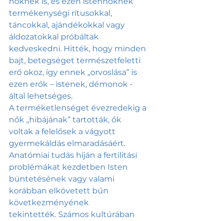
nőknek is, és ezen istennőknek 
termékenységi rítusokkal, 
táncokkal, ajándékokkal vagy 
áldozatokkal próbáltak 
kedveskedni. Hitték, hogy minden 
bajt, betegséget természetfeletti 
erő okoz, így ennek „orvoslása” is 
ezen erők – istenek, démonok - 
által lehetséges. 
A terméketlenséget évezredekig a 
nők „hibájának” tartották, ők 
voltak a felelősek a vágyott 
gyermekáldás elmaradásáért. 
Anatómiai tudás híján a fertilitási 
problémákat kezdetben Isten 
büntetésének vagy valami 
korábban elkövetett bűn 
következményének 
tekintették. Számos kultúrában 