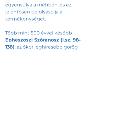
egyensúlya a méhben, és ez 
jelentősen befolyásolja a 
termékenységet.
Több mint 500 évvel később 
Epheszoszi Szóranosz (i.sz. 98-
138)
, az ókor leghíresebb görög 
származású nőgyógyásza, és maga 
Arisztotelész is megkérdőjelezte 
azt az elméletet, miszerint az 
anyaméhet különféle illatokkal, 
anyagokkal irányítani lehetne. 
Szóranosz szavait idézve:
„az anyaméh nem bújik elő a 
vackából, mint egy vadállat, 
nem igazán örül a kellemes 
illatoknak, és nem menekül el 