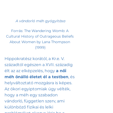
A vándorló méh gyógyítása
Forrás: The Wandering Womb: A 
Cultural History of Outrageous Beliefs 
About Women by Lana Thompson 
(1999)
Hippokratész korától, a Kr.e. V. 
századtól egészen a XVII. századig 
élt az az elképzelés, hogy 
a női 
méh önálló életet él a testben
, és 
helyváltoztató mozgásra is képes. 
Az ókori egyiptomiak úgy vélték, 
hogy a méh egy szabadon 
vándorló, független szerv, ami 
különböző fizikai és lelki 