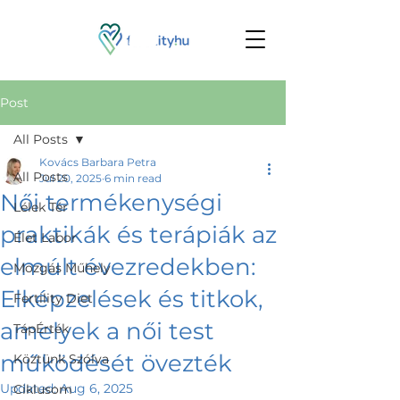
Post
All Posts
Kovács Barbara Petra
All Posts
Jul 20, 2025
6 min read
Női termékenységi
Lélek Tér
praktikák és terápiák az
Élet Labor
elmúlt évezredekben:
Mozgás Műhely
Elképzelések és titkok,
Fertility Diet
amelyek a női test
TápÉrték
működését övezték
Köztünk Szólva
Updated:
Aug 6, 2025
Ciklusom