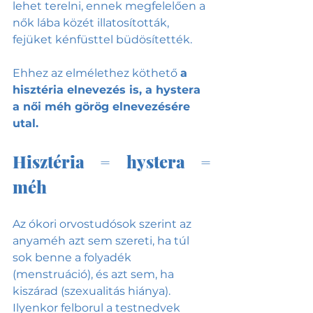
lehet terelni, ennek megfelelően a 
nők lába közét illatosították, 
fejüket kénfüsttel büdösítették.
Ehhez az elmélethez köthető 
a 
hisztéria elnevezés is, a hystera 
a női méh görög elnevezésére 
utal.
Hisztéria = hystera = 
méh
Az ókori orvostudósok szerint az 
anyaméh azt sem szereti, ha túl 
sok benne a folyadék 
(menstruáció), és azt sem, ha 
kiszárad (szexualitás hiánya). 
Ilyenkor felborul a testnedvek 