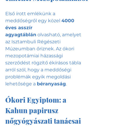
Első írott emlékünk a 
meddőségről egy közel 
4000 
éves asszír 
agyagtáblán
 olvasható, amelyet 
az Isztambuli Régészeti 
Múzeumban őriznek. Az ókori 
mezopotámiai házassági 
szerződést rögzítő ékírásos tábla 
arról szól, hogy a meddőségi 
problémák egyik megoldási 
lehetősége a 
béranyaság
.
Ókori Egyiptom: a 
Kahun papirusz 
nőgyógyászati tanácsai