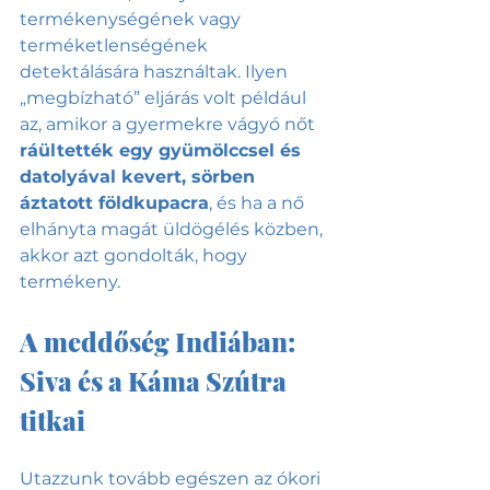
termékenységének vagy 
terméketlenségének 
detektálására használtak. Ilyen 
„megbízható” eljárás volt például 
az, amikor a gyermekre vágyó nőt 
ráültették egy gyümölccsel és 
datolyával kevert, sörben 
áztatott földkupacra
, és ha a nő 
elhányta magát üldögélés közben, 
akkor azt gondolták, hogy 
termékeny.
A meddőség Indiában: 
Siva és a Káma Szútra 
titkai
Utazzunk tovább egészen az ókori 