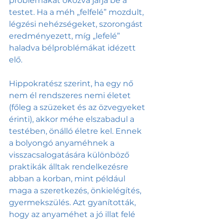
problémákat okozva járja be a 
testet. Ha a méh „felfelé” mozdult, 
légzési nehézségeket, szorongást 
eredményezett, míg „lefelé” 
haladva bélproblémákat idézett 
elő.
Hippokratész szerint, ha egy nő 
nem él rendszeres nemi életet 
(főleg a szüzeket és az özvegyeket 
érinti), akkor méhe elszabadul a 
testében, önálló életre kel. Ennek 
a bolyongó anyaméhnek a 
visszacsalogatására különböző 
praktikák álltak rendelkezésre 
abban a korban, mint például 
maga a szeretkezés, önkielégítés, 
gyermekszülés. Azt gyanították, 
hogy az anyaméhet a jó illat felé 