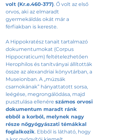
volt (Kr.e.460-377)
. Ő volt az első 
orvos, aki az elmaradt 
gyermekáldás okát már a 
férfiakban is kereste.
A Hippokratész tanait tartalmazó 
dokumentumokat (Corpus 
Hippocraticum) feltételezhetően 
Herophilos és tanítványai állították 
össze az alexandriai könyvtárban, a 
Museionban. A „múzsák 
csarnokának” hányattatott sorsa, 
leégése, megrongálódása, majd 
pusztulása ellenére 
számos orvosi 
dokumentum maradt ránk 
ebből a korból, melynek nagy 
része nőgyógyászati témákkal 
foglalkozik
. Ebből is látható, hogy 
a kor gyógyítói kiemelt 