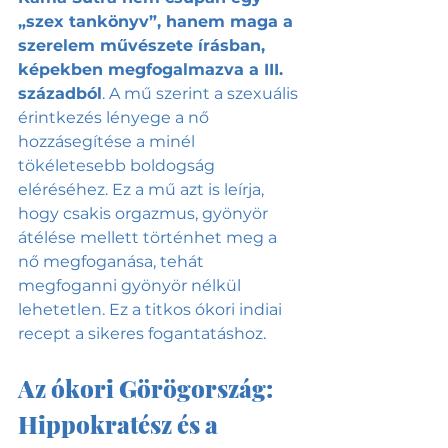
„szex tankönyv”, hanem maga a 
szerelem művészete írásban, 
képekben megfogalmazva a III. 
századból
. A mű szerint a szexuális 
érintkezés lényege a nő 
hozzásegítése a minél 
tökéletesebb boldogság 
eléréséhez. Ez a mű azt is leírja, 
hogy csakis orgazmus, gyönyör 
átélése mellett történhet meg a 
nő megfoganása, tehát 
megfoganni gyönyör nélkül 
lehetetlen. Ez a titkos ókori indiai 
recept a sikeres fogantatáshoz.
Az ókori Görögország: 
Hippokratész és a 