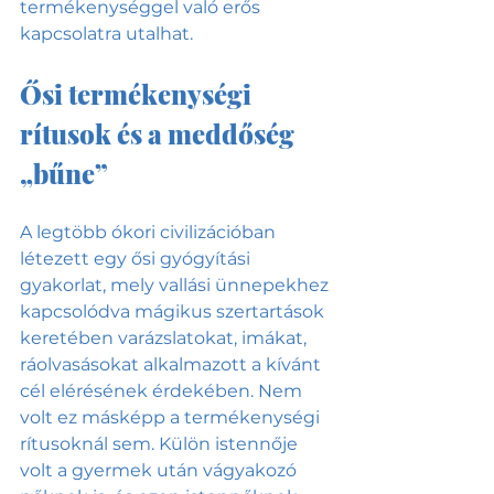
termékenységgel való erős 
kapcsolatra utalhat.
Ősi termékenységi 
rítusok és a meddőség 
„bűne”
A legtöbb ókori civilizációban 
létezett egy ősi gyógyítási 
gyakorlat, mely vallási ünnepekhez 
kapcsolódva mágikus szertartások 
keretében varázslatokat, imákat, 
ráolvasásokat alkalmazott a kívánt 
cél elérésének érdekében. Nem 
volt ez másképp a termékenységi 
rítusoknál sem. Külön istennője 
volt a gyermek után vágyakozó 