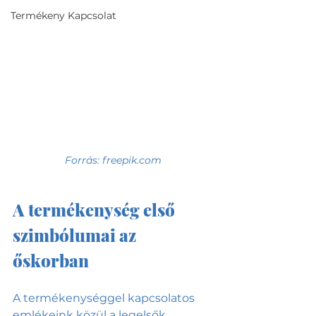
Termékeny Kapcsolat
Forrás: freepik.com
A termékenység első 
szimbólumai az 
őskorban
A termékenységgel kapcsolatos 
emlékeink közül a legelsők 