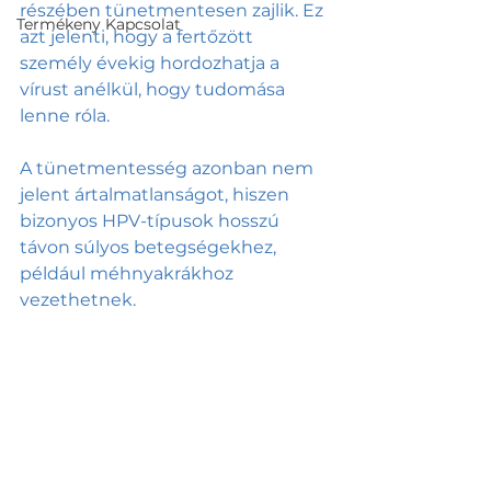
részében tünetmentesen zajlik. Ez 
Termékeny Kapcsolat
azt jelenti, hogy a fertőzött 
személy évekig hordozhatja a 
vírust anélkül, hogy tudomása 
lenne róla. 
A tünetmentesség azonban nem 
jelent ártalmatlanságot, hiszen 
bizonyos HPV-típusok hosszú 
távon súlyos betegségekhez, 
például méhnyakrákhoz 
vezethetnek.