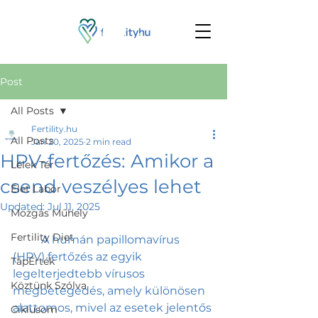
Post
All Posts
Fertility.hu
All Posts
Jan 20, 2025
2 min read
HPV-fertőzés: Amikor a
Lélek Tér
csend veszélyes lehet
Élet Labor
Updated:
Jul 11, 2025
Mozgás Műhely
Fertility Diet
	A humán papillomavírus 
(HPV) fertőzés az egyik 
TápÉrték
legelterjedtebb vírusos 
Köztünk Szólva
megbetegedés, amely különösen 
alattomos, mivel az esetek jelentős 
Ciklusom