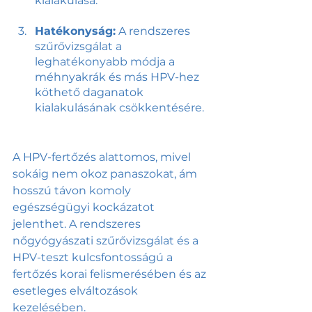
kialakulása.
Hatékonyság:
 A rendszeres 
szűrővizsgálat a 
leghatékonyabb módja a 
méhnyakrák és más HPV-hez 
köthető daganatok 
kialakulásának csökkentésére.
A HPV-fertőzés alattomos, mivel 
sokáig nem okoz panaszokat, ám 
hosszú távon komoly 
egészségügyi kockázatot 
jelenthet. A rendszeres 
nőgyógyászati szűrővizsgálat és a 
HPV-teszt kulcsfontosságú a 
fertőzés korai felismerésében és az 
esetleges elváltozások 
kezelésében. 