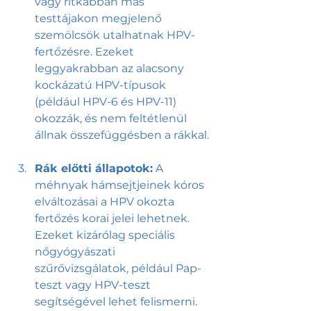
vagy ritkábban más 
testtájakon megjelenő 
szemölcsök utalhatnak HPV-
fertőzésre. Ezeket 
leggyakrabban az alacsony 
kockázatú HPV-típusok 
(például HPV-6 és HPV-11) 
okozzák, és nem feltétlenül 
állnak összefüggésben a rákkal.
Rák előtti állapotok:
 A 
méhnyak hámsejtjeinek kóros 
elváltozásai a HPV okozta 
fertőzés korai jelei lehetnek. 
Ezeket kizárólag speciális 
nőgyógyászati 
szűrővizsgálatok, például Pap-
teszt vagy HPV-teszt 
segítségével lehet felismerni.