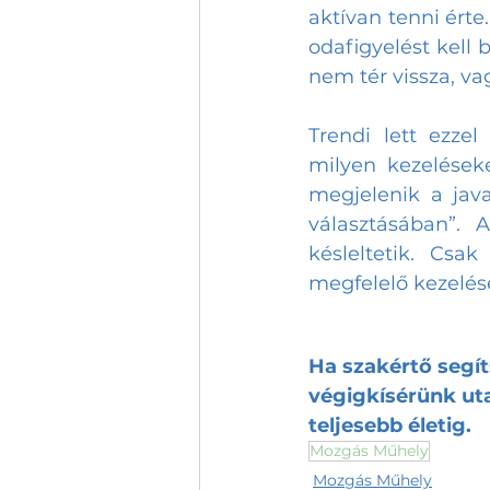
aktívan tenni érte
odafigyelést kell 
nem tér vissza, va
Trendi lett ezzel
milyen kezeléseke
megjelenik a java
választásában”. 
késleltetik. Csa
megfelelő kezelés
Ha szakértő segít
végigkísérünk uta
teljesebb életig.
Mozgás Műhely
Mozgás Műhely