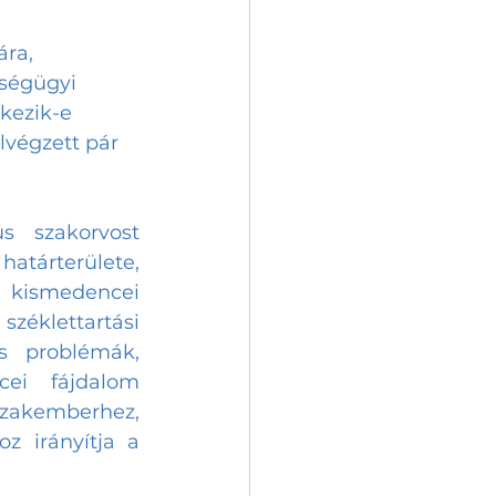
ra, 
zségügyi 
kezik-e 
lvégzett pár 
 szakorvost 
atárterülete, 
 kismedencei 
zéklettartási 
s problémák, 
ei fájdalom 
zakemberhez, 
 irányítja a 