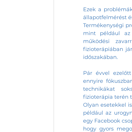
Ezek a problémák,
állapotfelmérést é
Termékenységi pro
mint például az
működési zavarr
fizioterápiában já
időszakában. 
Pár évvel ezelőtt
ennyire fókuszba
technikákat sok
fizioterápia terén 
Olyan esetekkel is
például az urogyn
egy Facebook csopo
hogy gyors megol