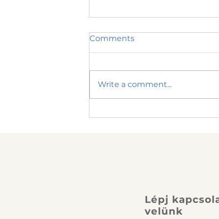
Comments
Write a comment...
Mozgás a hormonok
ritmusában
Lépj kapcsol
velünk