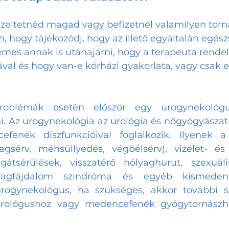
ezeltetnéd magad vagy befizetnél valamilyen torná
m, hogy tájékozódj, hogy az illető egyáltalán egés
mes annak is utánajárni, hogy a terapeuta rendel
al és hogy van-e kórházi gyakorlata, vagy csak e
oblémák esetén először egy urogynekológus
. Az urogynekológia az urológia és nőgyógyászat h
enék diszfunkcióival foglalkozik. Ilyenek a
agsérv, méhsüllyedés, végbélsérv), vizelet- és s
gátsérülések, visszatérő hólyaghurut, szexuáli
yagfájdalom szindróma és egyéb kismedenc
rogynekológus, ha szükséges, akkor további s
urológushoz vagy medencefenék gyógytornászhoz