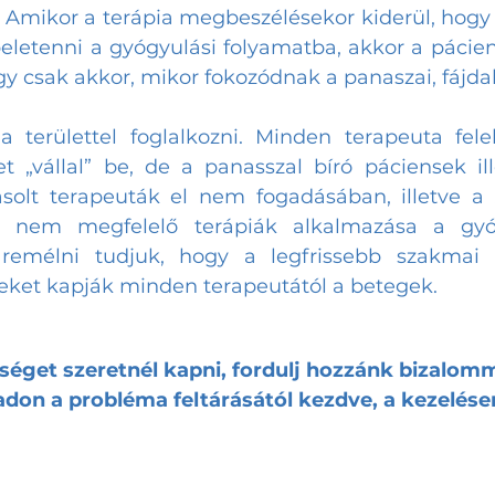
. Amikor a terápia megbeszélésekor kiderül, hogy i
beletenni a gyógyulási folyamatba, akkor a pácien
gy csak akkor, mikor fokozódnak a panaszai, fájda
 a területtel foglalkozni. Minden terapeuta fele
t „vállal” be, de a panasszal bíró páciensek ill
solt terapeuták el nem fogadásában, illetve a 
A nem megfelelő terápiák alkalmazása a gyóg
k remélni tudjuk, hogy a legfrissebb szakmai i
eket kapják minden terapeutától a betegek. 
séget szeretnél kapni, fordulj hozzánk bizalomm
don a probléma feltárásától kezdve, a kezelésen