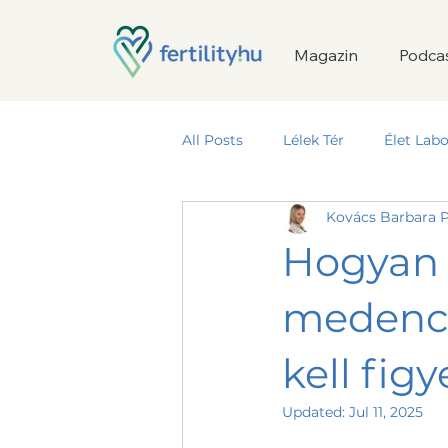
Magazin
Podca
All Posts
Lélek Tér
Élet Labo
Kovács Barbara P
Termékeny Kapcsolat
Hogyan 
medence
kell figy
Updated:
Jul 11, 2025