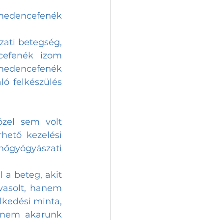
 medencefenék 
ati betegség, 
efenék izom 
edencefenék 
ó felkészülés 
zel sem volt 
ető kezelési 
gyógyászati 
 a beteg, akit 
asolt, hanem 
kedési minta, 
 nem akarunk 