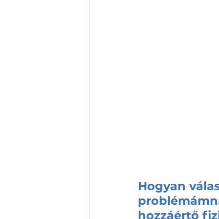
Hogyan vála
problémámnak
hozzáértő fiz