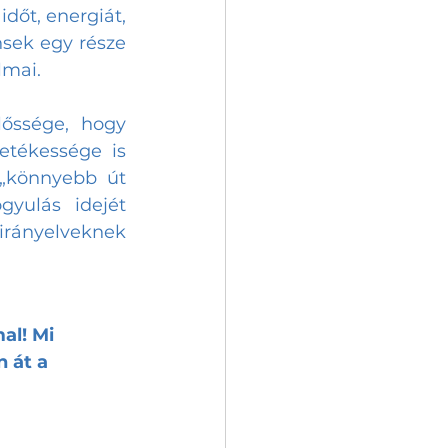
dőt, energiát, 
sek egy része 
lmai. 
lőssége, hogy 
etékessége is 
„könnyebb út 
yulás idejét 
rányelveknek 
al! Mi 
 át a 