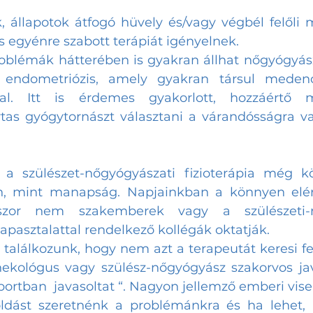
 állapotok átfogó hüvely és/vagy végbél felőli
s egyénre szabott terápiát igényelnek. 
blémák hátterében is gyakran állhat nőgyógyász
 endometriózis, amely gyakran társul medenc
al. Itt is érdemes gyakorlott, hozzáértő m
rtas gyógytornászt választani a várandósságra val
 a szülészet-nőgyógyászati fizioterápia még kö
n, mint manapság. Napjainkban a könnyen elérh
szor nem szakemberek vagy a szülészeti-nő
tapasztalattal rendelkező kollégák oktatják. 
 találkozunk, hogy nem azt a terapeutát keresi fel
ekológus vagy szülész-nőgyógyász szakorvos jav
rtban  javasoltat “. Nagyon jellemző emberi visel
dást szeretnénk a problémánkra és ha lehet,