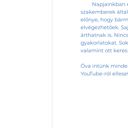
	Napjainkban elszaporodtak a különböző, sokszor nem egészségügyi 
szakemberek által 
előnye, hogy bárm
elvégezhetőek. Saj
árthatnak is. Ninc
gyakorlatokat. So
valamint ott keres
Óva intünk mindenk
YouTube-ról elleset