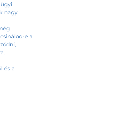
ek nagy 
 
 még 
 csinálod-e a 
zódni, 
a. 
l és a 