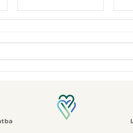
A termékenység és a
Női
testmozgás kapcsolata a
prak
gyógytornán keresztül
elmú
Elké
amel
műk
atba