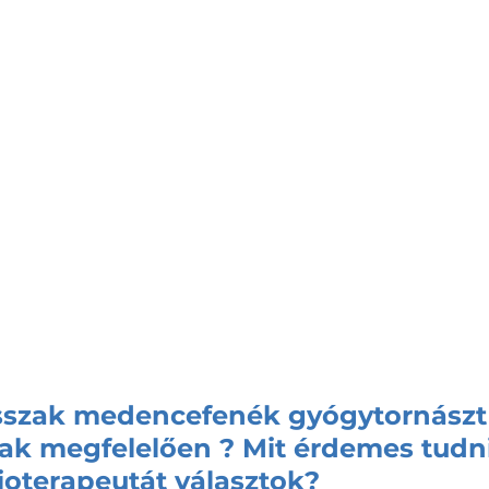
sszak medencefenék gyógytornászt 
 megfelelően ? Mit érdemes tudni,
ioterapeutát választok?