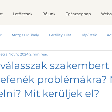
st
Letöltések
Rólunk
Egészségnap
Webs
r
Mozgás Műhely
Fertility Diet
TápÉrték
Kö
etra
Nov 7, 2024
2 min read
válasszak szakembert
fenék problémákra? 
elni? Mit kerüljek el?