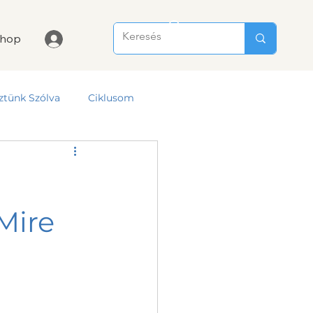
hop
ztünk Szólva
Ciklusom
Mire