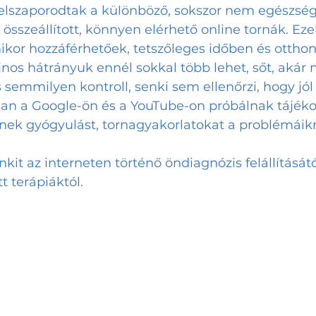
összeállított, könnyen elérhető online tornák. Ez
ikor hozzáférhetőek, tetszőleges időben és otthon
nos hátrányuk ennél sokkal több lehet, sőt, akár
s semmilyen kontroll, senki sem ellenőrzi, hogy jól
kan a Google-ön és a YouTube-on próbálnak tájéko
nek gyógyulást, tornagyakorlatokat a problémáikr
it az interneten történő öndiagnózis felállításátó
t terápiáktól.