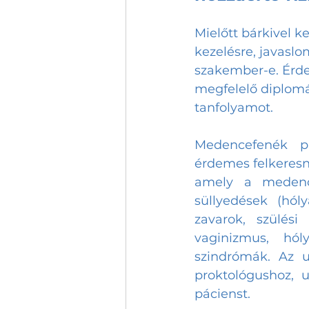
Mielőtt bárkivel k
kezelésre, javaslo
szakember-e. Érde
megfelelő diplomáv
tanfolyamot. 
Medencefenék pr
érdemes felkeresni
amely a medencef
süllyedések (hóly
zavarok, szülési 
vaginizmus, hól
szindrómák. Az u
proktológushoz, 
pácienst. 