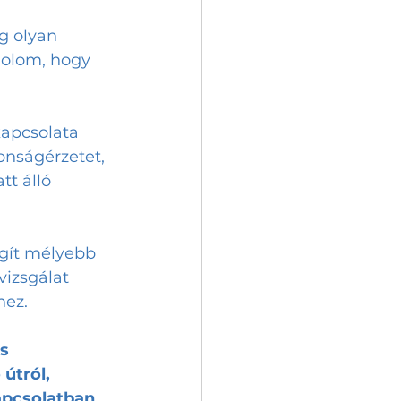
 olyan 
olom, hogy 
apcsolata 
onságérzetet, 
tt álló 
egít mélyebb 
izsgálat 
ez.  
s 
útról, 
apcsolatban 