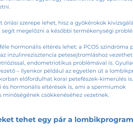
tni. 
 óriási szerepe lehet, hisz a gyökérokok kivizsgál
t segít megelőzni a későbbi termékenységi probl
féle hormonális eltérés lehet: a PCOS szindróma p
 az inzulinrezisztencia petesejtromláshoz vezethet
iózissal, endometriotikus problémával is. Gyulla
ezető – ilyenkor például az egyetlen út a lombik
 korban előfordulhat korai petefészek-kimerülés is.
i és hormonális eltérések is, ami a spermiumok 
 minőségének csökkenéséhez vezetnek.
eket tehet egy pár a lombikprogram