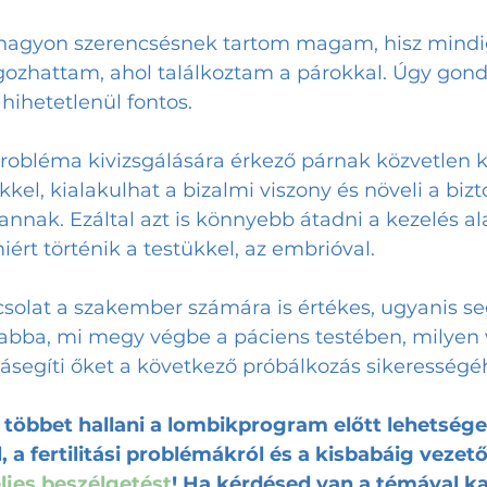
nagyon szerencsésnek tartom magam, hisz mindig
zhattam, ahol találkoztam a párokkal. Úgy gond
hihetetlenül fontos. 
obléma kivizsgálására érkező párnak közvetlen k
el, kialakulhat a bizalmi viszony és növeli a bizt
annak. Ezáltal azt is könnyebb átadni a kezelés ala
ért történik a testükkel, az embrióval. 
csolat a szakember számára is értékes, ugyanis s
 abba, mi megy végbe a páciens testében, milyen v
ásegíti őket a következő próbálkozás sikerességéh
többet hallani a lombikprogram előtt lehetsége
a fertilitási problémákról és a kisbabáig vezető 
ljes beszélgetést
! Ha kérdésed van a témával k