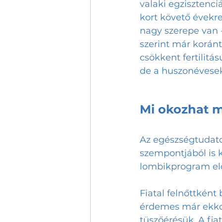
valaki egzisztenci
kort követő évekre
nagy szerepe van 
szerint már korán
csökkent fertilitá
de a huszonévesek
Mi okozhat m
Az egészségtudatos
szempontjából is 
lombikprogram előt
Fiatal felnőttként
érdemes már ekkor
tüszőérésük. A fi