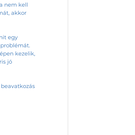
a nem kell 
át, akkor 
mit egy 
 problémát. 
zépen kezelik, 
is jó 
 beavatkozás 