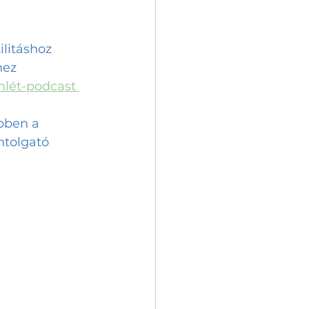
litáshoz 
hez 
nlét-podcast 
bben a 
ntolgató 