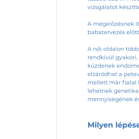
vizsgálatot készítte
A megelőzésnek itt
babatervezés előt
A női oldalon több
rendkívül gyakori,
küzdenek endometr
elzáródhat a petev
mellett már fiatal
lehetnek genetika
mennyiségének és
Milyen lépés