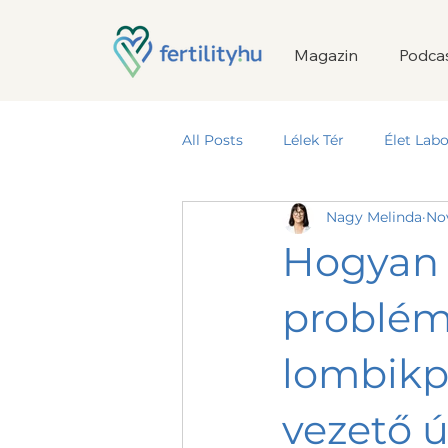
Magazin
Podca
All Posts
Lélek Tér
Élet Labo
Nagy Melinda
No
Termékeny Kapcsolat
Hogyan t
problém
lombikp
vezető ú