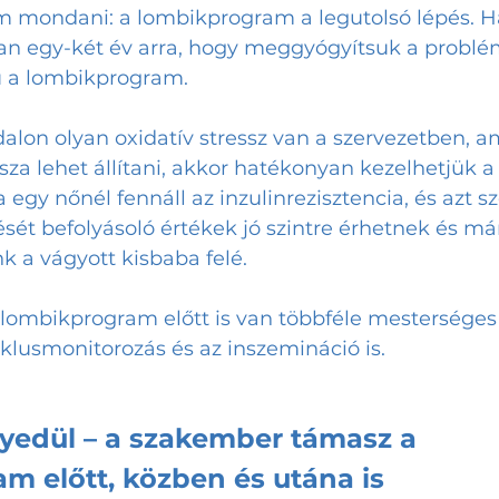
m mondani: a lombikprogram a legutolsó lépés. H
van egy-két év arra, hogy meggyógyítsuk a problém
 a lombikprogram. 
ldalon olyan oxidatív stressz van a szervezetben, a
sza lehet állítani, akkor hatékonyan kezelhetjük a
 egy nőnél fennáll az inzulinrezisztencia, és azt s
sét befolyásoló értékek jó szintre érhetnek és már
k a vágyott kisbaba felé. 
ombikprogram előtt is van többféle mesterséges
ciklusmonitorozás és az inszemináció is.
edül – a szakember támasz a 
m előtt, közben és utána is