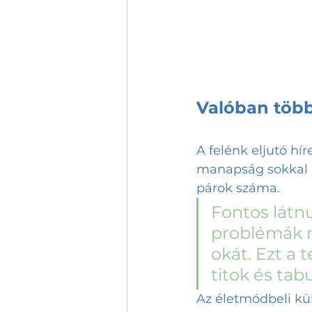
Valóban töb
A felénk eljutó hí
manapság sokkal 
párok száma. 
Fontos látnu
problémák m
okát. Ezt a
titok és tab
Az életmódbeli k