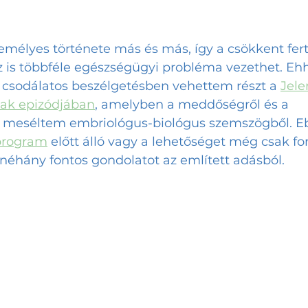
emélyes története más és más, így a csökkent ferti
oz is többféle egészségügyi probléma vezethet. Eh
csodálatos beszélgetésben vehettem részt a
Jele
nak epizódjában
, amelyben a meddőségről és a 
 meséltem embriológus-biológus szemszögből. E
program
 előtt álló vagy a lehetőséget még csak fo
éhány fontos gondolatot az említett adásból.