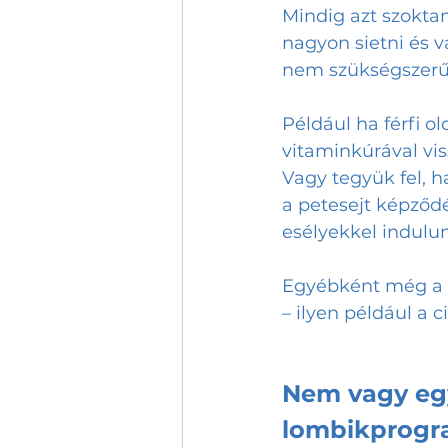
Mindig azt szokta
nagyon sietni és 
nem szükségszerű
Például ha férfi o
vitaminkúrával vis
Vagy tegyük fel, ha
a petesejt képződé
esélyekkel indulun
Egyébként még a l
– ilyen például a 
Nem vagy egy
lombikprogra