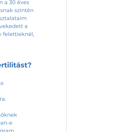
n a 30 éves 
ásnak szintén 
sztalataim 
vekedett a 
felettieknél, 
tilitást?
s 
a. 
 nőknek 
an-e 
ogram 