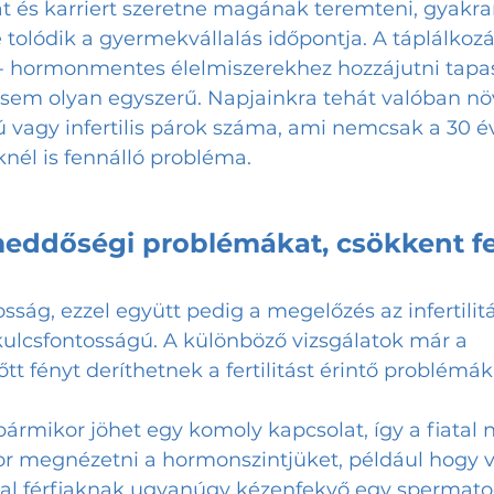
át és karriert szeretne magának teremteni, gyakra
 tolódik a gyermekvállalás időpontja. A táplálkoz
- hormonmentes élelmiszerekhez hozzájutni tapa
tsem olyan egyszerű. Napjainkra tehát valóban nö
sú vagy infertilis párok száma, ami nemcsak a 30 év 
nél is fennálló probléma.
eddőségi problémákat, csökkent fer
ság, ezzel együtt pedig a megelőzés az infertilitá
kulcsfontosságú. A különböző vizsgálatok már a 
t fényt deríthetnek a fertilitást érintő problémákr
 bármikor jöhet egy komoly kapcsolat, így a fiatal
 megnézetni a hormonszintjüket, például hogy v
atal férfiaknak ugyanúgy kézenfekvő egy spermat