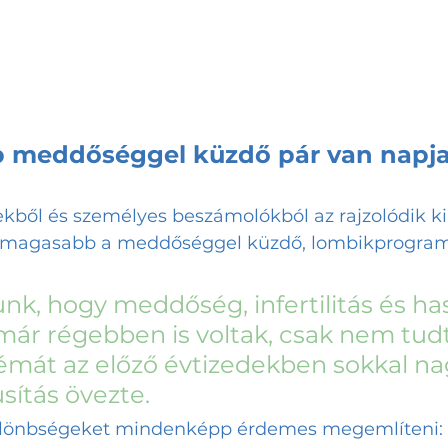
b meddőséggel küzdő pár van napj
rekből és személyes beszámolókból az rajzolódik ki
magasabb a meddőséggel küzdő, lombikprogram e
nk, hogy meddőség, infertilitás és ha
ár régebben is voltak, csak nem tudt
 témát az előző évtizedekben sokkal n
usítás övezte.
ülönbségeket mindenképp érdemes megemlíteni: