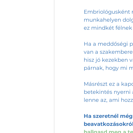
Embriológusként 
munkahelyen dolgo
ez mindkét félnek 
Ha a meddőségi pr
van a szakemberekk
hisz jó kezekben v
párnak, hogy mi mi
Másrészt ez a kap
betekintés nyerni
lenne az, ami hozz
Ha szeretnél még 
beavatkozásokról, 
hallgasd meg a te