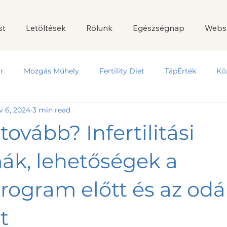
st
Letöltések
Rólunk
Egészségnap
Webs
r
Mozgás Műhely
Fertility Diet
TápÉrték
Kö
v 6, 2024
3 min read
ovább? Infertilitási
ák, lehetőségek a
rogram előtt és az odá
t