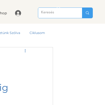
hop
ztünk Szólva
Ciklusom
ig