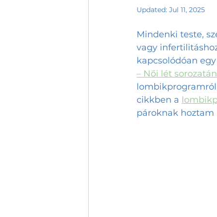
Updated:
Jul 11, 2025
Mindenki teste, sz
vagy infertilitásh
kapcsolódóan egy 
– Női lét sorozatá
lombikprogramról
cikkben a 
lombik
pároknak hoztam n