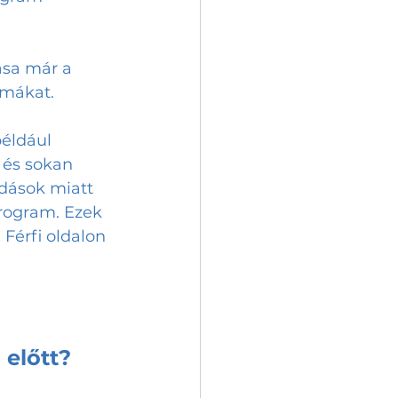
ása már a 
émákat.
éldául 
 és sokan 
dások miatt 
program. Ezek 
 Férfi oldalon 
 előtt?