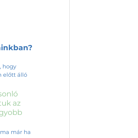
ainkban?
, hogy 
lőtt álló 
sonló 
uk az 
agyobb 
 ma már ha 