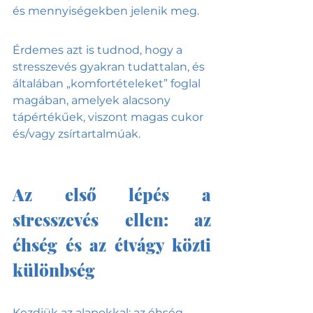
és mennyiségekben jelenik meg. 
Érdemes azt is tudnod, hogy a 
stresszevés gyakran tudattalan, és 
általában „komfortételeket” foglal 
magában, amelyek alacsony 
tápértékűek, viszont magas cukor 
és/vagy zsírtartalmúak.
Az első lépés a 
stresszevés ellen: az 
éhség és az étvágy közti 
különbség
Kezdjük az alapokkal: az éhség 