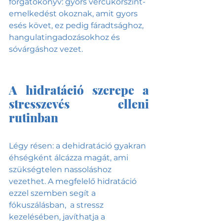
forgatókönyv: gyors vércukorszint-
emelkedést okoznak, amit gyors 
esés követ, ez pedig fáradtsághoz, 
hangulatingadozásokhoz és 
sóvárgáshoz vezet.
A hidratáció szerepe a 
stresszevés elleni 
rutinban
Légy résen: a dehidratáció gyakran 
éhségként álcázza magát, ami 
szükségtelen nassoláshoz 
vezethet. A megfelelő hidratáció 
ezzel szemben segít a 
fókuszálásban,  a stressz 
kezelésében, javíthatja a 