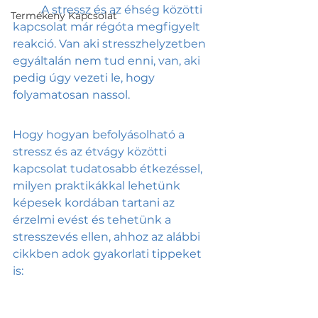
	A stressz és az éhség közötti 
Termékeny Kapcsolat
kapcsolat már régóta megfigyelt 
reakció. Van aki stresszhelyzetben 
egyáltalán nem tud enni, van, aki 
pedig úgy vezeti le, hogy 
folyamatosan nassol. 
Hogy hogyan befolyásolható a 
stressz és az étvágy közötti 
kapcsolat tudatosabb étkezéssel, 
milyen praktikákkal lehetünk 
képesek kordában tartani az 
érzelmi evést és tehetünk a 
stresszevés ellen, ahhoz az alábbi 
cikkben adok gyakorlati tippeket 
is: