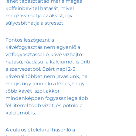
lehet tapasztaltad már a magas 
koffeinbevitel hatását, mivel 
megzavarhatja az alvást, így 
súlyosbíthatja a stresszt.
Fontos leszögezni: a 
kávéfogyasztás nem egyenlő a 
vízfogyasztással. A kávé vízhajtó 
hatású, ráadásul a kalciumot is üríti 
a szervezetből. Ezért napi 2-3 
kávénál többet nem javaslunk, ha 
mégis úgy jönne ki a lépés, hogy 
több kávét iszol, akkor 
mindenképpen fogyassz legalább 
fél literrel több vizet, és pótold a 
kalciumot is. 
A cukros ételeknél hasonló a 