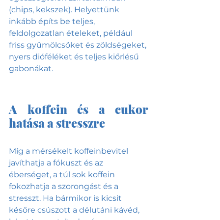
(chips, kekszek). Helyettünk 
inkább építs be teljes, 
feldolgozatlan ételeket, például 
friss gyümölcsöket és zöldségeket, 
nyers dióféléket és teljes kiőrlésű 
gabonákat.
A koffein és a cukor 
hatása a stresszre
Míg a mérsékelt koffeinbevitel 
javíthatja a fókuszt és az 
éberséget, a túl sok koffein 
fokozhatja a szorongást és a 
stresszt. Ha bármikor is kicsit 
későre csúszott a délutáni kávéd, 