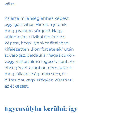
válsz. 
Az érzelmi éhség ehhez képest 
egy igazi vihar. Hirtelen jelenik 
meg, gyakran sürgető. Nagy 
különbség a fizikai éhséghez 
képest, hogy ilyenkor általában 
kifejezetten „komfortételek” után 
sóvárogsz, például a magas cukor- 
vagy zsírtartalmú fogások iránt. Az 
éhségérzet azonban nem szűnik 
meg jóllakottság után sem, és 
bűntudat vagy szégyen kísérheti 
az étkezést.
Egyensúlyba kerülni: így 