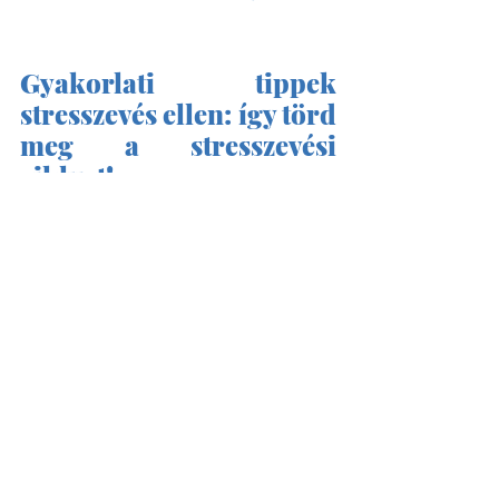
Gyakorlati tippek 
stresszevés ellen: így törd 
meg a stresszevési 
ciklust!
Az eddigiek mellé még van 
néhány gyakorlat, amiket 
bevethetsz a stresszevés ellen:
 Gyakorold a tudatos étkezést, 
szünetet tartva és 
megkérdezve magadtól: 
„Valóban éhes vagyok?”
Használd a HALT módszert - 