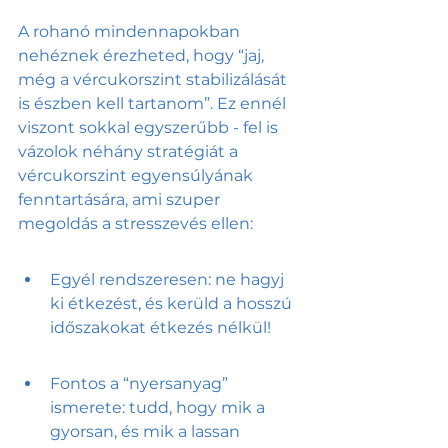
A rohanó mindennapokban 
nehéznek érezheted, hogy “jaj, 
még a vércukorszint stabilizálását 
is észben kell tartanom”. Ez ennél 
viszont sokkal egyszerűbb - fel is 
vázolok néhány stratégiát a 
vércukorszint egyensúlyának 
fenntartására, ami szuper 
megoldás a stresszevés ellen:
Egyél rendszeresen: ne hagyj 
ki étkezést, és kerüld a hosszú 
időszakokat étkezés nélkül!
Fontos a “nyersanyag” 
ismerete: tudd, hogy mik a 
gyorsan, és mik a lassan 