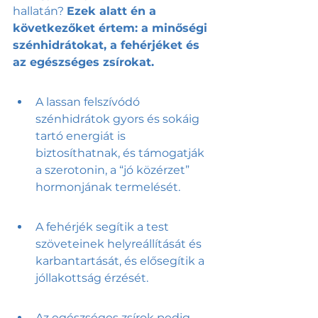
hallatán? 
Ezek alatt én a 
következőket értem: a minőségi 
szénhidrátokat, a fehérjéket és 
az egészséges zsírokat. 
A lassan felszívódó 
szénhidrátok gyors és sokáig 
tartó energiát is 
biztosíthatnak, és támogatják 
a szerotonin, a “jó közérzet” 
hormonjának termelését.
A fehérjék segítik a test 
szöveteinek helyreállítását és 
karbantartását, és elősegítik a 
jóllakottság érzését.
Az egészséges zsírok pedig 