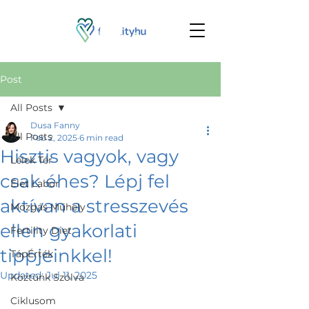
Post
All Posts
Dusa Fanny
All Posts
Feb 2, 2025
6 min read
Hisztis vagyok, vagy
Lélek Tér
csak éhes? Lépj fel
Élet Labor
aktívan a stresszevés
Mozgás Műhely
ellen gyakorlati
Fertility Diet
tippjeinkkel!
TápÉrték
Updated:
Jul 11, 2025
Köztünk Szólva
Ciklusom