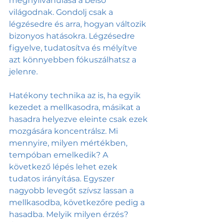
megnyilvánulása a belső 
világodnak. Gondolj csak a 
légzésedre és arra, hogyan változik 
bizonyos hatásokra. Légzésedre 
figyelve, tudatosítva és mélyítve 
azt könnyebben fókuszálhatsz a 
jelenre. 
Hatékony technika az is, ha egyik 
kezedet a mellkasodra, másikat a 
hasadra helyezve eleinte csak ezek 
mozgására koncentrálsz. Mi 
mennyire, milyen mértékben, 
tempóban emelkedik? A 
következő lépés lehet ezek 
tudatos irányítása. Egyszer 
nagyobb levegőt szívsz lassan a 
mellkasodba, következőre pedig a 
hasadba. Melyik milyen érzés? 