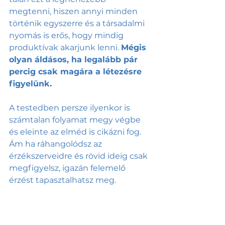
megtenni, hiszen annyi minden 
történik egyszerre és a társadalmi 
nyomás is erős, hogy mindig 
produktívak akarjunk lenni. 
Mégis 
olyan áldásos, ha legalább pár 
percig csak magára a létezésre 
figyelünk. 
A testedben persze ilyenkor is 
számtalan folyamat megy végbe 
és eleinte az elméd is cikázni fog. 
Ám ha ráhangolódsz az 
érzékszerveidre és rövid ideig csak 
megfigyelsz, igazán felemelő 
érzést tapasztalhatsz meg. 
Előnyös lehet kellemes 
környezetben, friss levegőn időt 