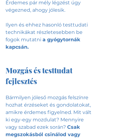
Érdemes pár mély légzést úgy 
végezned, ahogy jólesik.
Ilyen és ehhez hasonló testtudati 
technikákat részletesebben be 
fogok mutatni 
a gyógytornák 
kapcsán.
Mozgás és testtudat 
fejlesztés
Bármilyen jóleső mozgás felszínre 
hozhat érzéseket és gondolatokat, 
amikre érdemes figyelned. Mit vált 
ki egy-egy mozdulat? Mennyire 
vagy szabad ezek során? 
Csak 
megszokásból csinálod vagy 