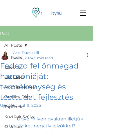
Post
All Posts
Gale-Duzsik Lili
All Posts
Nov 6, 2024
5 min read
Fedezd fel önmagad
Lélek Tér
harmóniáját:
Élet Labor
termékenység és
Mozgás Műhely
testtudat fejlesztés
Fertility Diet
Updated:
Jul 11, 2025
TápÉrték
Köztünk Szólva
	Ugye milyen gyakran illetjük 
a testünket negatív jelzőkkel? 
Ciklusom