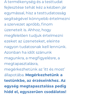
A termékenység és a testtudat 
fejlesztése tehát kéz a kézben jár 
egymással, hisz a testtudatosság 
segítségével könnyebb értelmezni 
a szervezet apróbb, finom 
üzeneteit is. Ahhoz, hogy 
megfelelően tudjuk értelmezni 
ezeket az üzeneteket, eleinte 
nagyon tudatosnak kell lennünk. 
Azonban ha időt szánunk 
magunkra, a megfigyelésre, a 
megtapasztalásra, 
megérkezhetünk az ’itt és most’ 
állapotába. 
Megérkezhetünk a 
testünkbe, az érzéseinkhez. Az 
egység megtapasztalása pedig 
hidd el, egyszerűen csodálatos!