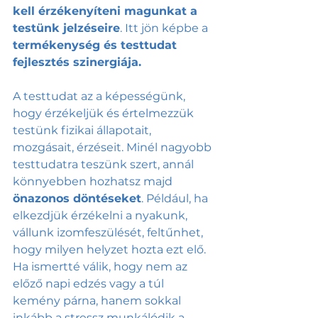
kell érzékenyíteni magunkat a 
testünk jelzéseire
. Itt jön képbe a 
termékenység és testtudat 
fejlesztés szinergiája.
A testtudat az a képességünk, 
hogy érzékeljük és értelmezzük 
testünk fizikai állapotait, 
mozgásait, érzéseit. Minél nagyobb 
testtudatra teszünk szert, annál 
könnyebben hozhatsz majd 
önazonos döntéseket
. Például, ha 
elkezdjük érzékelni a nyakunk, 
vállunk izomfeszülését, feltűnhet, 
hogy milyen helyzet hozta ezt elő. 
Ha ismertté válik, hogy nem az 
előző napi edzés vagy a túl 
kemény párna, hanem sokkal 
inkább a stressz munkálódik a 