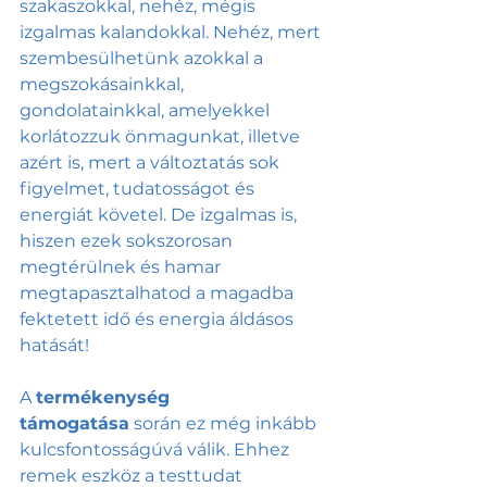
szakaszokkal, nehéz, mégis 
izgalmas kalandokkal. Nehéz, mert 
szembesülhetünk azokkal a 
megszokásainkkal, 
gondolatainkkal, amelyekkel 
korlátozzuk önmagunkat, illetve  
azért is, mert a változtatás sok 
figyelmet, tudatosságot és 
energiát követel. De izgalmas is, 
hiszen ezek sokszorosan 
megtérülnek és hamar 
megtapasztalhatod a magadba 
fektetett idő és energia áldásos 
hatását! 
A 
termékenység 
támogatása
 során ez még inkább 
kulcsfontosságúvá válik. Ehhez 
remek eszköz a testtudat 