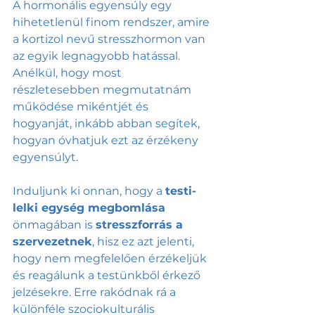
A hormonális egyensúly egy 
hihetetlenül finom rendszer, amire 
a kortizol nevű stresszhormon van 
az egyik legnagyobb hatással. 
Anélkül, hogy most 
részletesebben megmutatnám 
működése mikéntjét és 
hogyanját, inkább abban segítek, 
hogyan óvhatjuk ezt az érzékeny 
egyensúlyt. 
Induljunk ki onnan, hogy a 
testi-
lelki egység megbomlása
önmagában is 
stresszforrás a 
szervezetnek
, hisz ez azt jelenti, 
hogy nem megfelelően érzékeljük 
és reagálunk a testünkből érkező 
jelzésekre. Erre rakódnak rá a 
különféle szociokulturális 