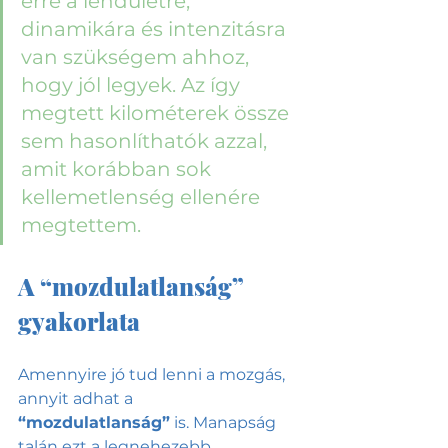
erre a lendületre, 
dinamikára és intenzitásra 
van szükségem ahhoz, 
hogy jól legyek. Az így 
megtett kilométerek össze 
sem hasonlíthatók azzal, 
amit korábban sok 
kellemetlenség ellenére 
megtettem.
A “mozdulatlanság” 
gyakorlata
Amennyire jó tud lenni a mozgás, 
annyit adhat a 
“mozdulatlanság”
 is. Manapság 
talán ezt a legnehezebb 