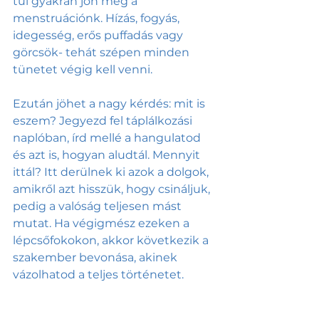
túl gyakran jön meg a 
menstruációnk. Hízás, fogyás, 
idegesség, erős puffadás vagy 
görcsök- tehát szépen minden 
tünetet végig kell venni. 
Ezután jöhet a nagy kérdés: mit is 
eszem? Jegyezd fel táplálkozási 
naplóban, írd mellé a hangulatod 
és azt is, hogyan aludtál. Mennyit 
ittál? Itt derülnek ki azok a dolgok, 
amikről azt hisszük, hogy csináljuk, 
pedig a valóság teljesen mást 
mutat. Ha végigmész ezeken a 
lépcsőfokokon, akkor következik a 
szakember bevonása, akinek 
vázolhatod a teljes történetet.