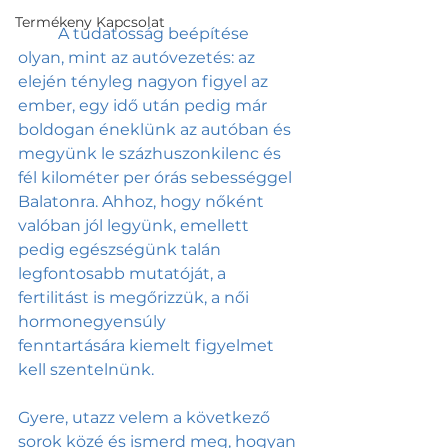
Termékeny Kapcsolat
	A tudatosság beépítése 
olyan, mint az autóvezetés: az 
elején tényleg nagyon figyel az 
ember, egy idő után pedig már 
boldogan éneklünk az autóban és 
megyünk le százhuszonkilenc és 
fél kilométer per órás sebességgel 
Balatonra. Ahhoz, hogy nőként 
valóban jól legyünk, emellett 
pedig egészségünk talán 
legfontosabb mutatóját, a 
fertilitást is megőrizzük, a női 
hormonegyensúly 
fenntartására kiemelt figyelmet 
kell szentelnünk. 
Gyere, utazz velem a következő 
sorok közé és ismerd meg, hogyan 