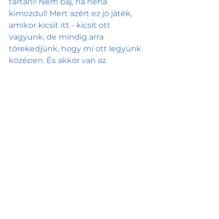
tartani! Nem baj, ha néha 
kimozdul! Mert azért ez jó játék, 
amikor kicsit itt - kicsit ott 
vagyunk, de mindig arra 
törekedjünk, hogy mi ott legyünk 
középen. És akkor van az 
életünknek egy ritmusa, van 
benne változatosság, ellenben mi 
saját magunk jól vagyunk 
középen, és mi irányítjuk - nem 
más.
Én nem azt ígérem, hogy ez 
könnyű lesz, de közös célunk az, 
hogy a javuljon a női 
hormonegyensúlyod, a 
fertilitásod, és kiteljesedhess! 
Ha készen állsz a 
szemléletváltásra és kezedbe 