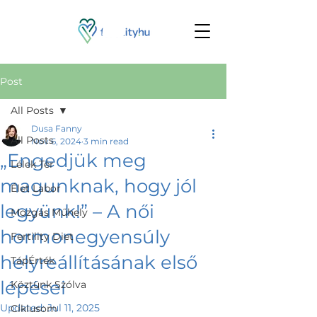
Post
All Posts
Dusa Fanny
All Posts
Nov 6, 2024
3 min read
„Engedjük meg
Lélek Tér
magunknak, hogy jól
Élet Labor
legyünk!” – A női
Mozgás Műhely
hormonegyensúly
Fertility Diet
helyreállításának első
TápÉrték
lépései
Köztünk Szólva
Updated:
Jul 11, 2025
Ciklusom