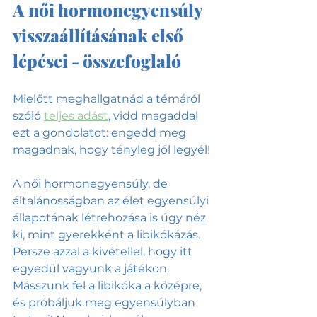
A női hormonegyensúly 
visszaállításának első 
lépései - összefoglaló
Mielőtt meghallgatnád a témáról 
szóló
teljes adást
, vidd magaddal 
ezt a gondolatot: engedd meg 
magadnak, hogy tényleg jól legyél! 
A női hormonegyensúly, de 
általánosságban az élet egyensúlyi 
állapotának létrehozása is úgy néz 
ki, mint gyerekként a libikókázás. 
Persze azzal a kivétellel, hogy itt 
egyedül vagyunk a játékon. 
Másszunk fel a libikóka a középre, 
és próbáljuk meg egyensúlyban 