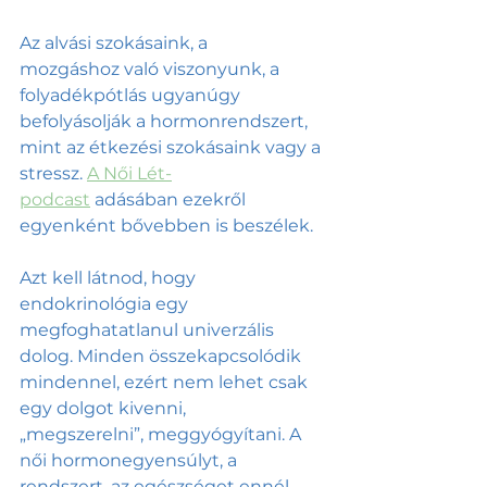
Az alvási szokásaink, a 
mozgáshoz való viszonyunk, a 
folyadékpótlás ugyanúgy 
befolyásolják a hormonrendszert, 
mint az étkezési szokásaink vagy a 
stressz.
A Női Lét-
podcast
 adásában ezekről 
egyenként bővebben is beszélek.
Azt kell látnod, hogy 
endokrinológia egy 
megfoghatatlanul univerzális 
dolog. Minden összekapcsolódik 
mindennel, ezért nem lehet csak 
egy dolgot kivenni, 
„megszerelni”, meggyógyítani. A 
női hormonegyensúlyt, a 
rendszert, az egészséget ennél 