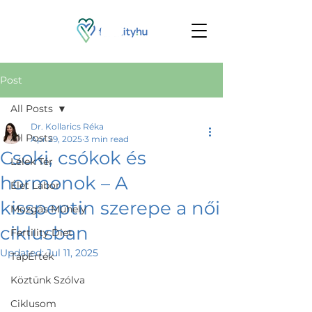
Post
All Posts
Dr. Kollarics Réka
All Posts
Apr 29, 2025
3 min read
Csoki, csókok és
Lélek Tér
hormonok – A
Élet Labor
kisspeptin szerepe a női
Mozgás Műhely
ciklusban
Fertility Diet
Updated:
Jul 11, 2025
TápÉrték
Köztünk Szólva
Ciklusom