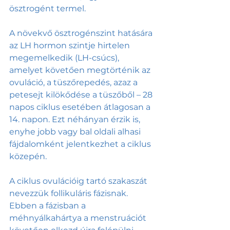
ösztrogént termel.
A növekvő ösztrogénszint hatására 
az LH hormon szintje hirtelen 
megemelkedik (LH-csúcs), 
amelyet követően megtörténik az 
ovuláció, a tüszőrepedés, azaz a 
petesejt kilökődése a tüszőből – 28 
napos ciklus esetében átlagosan a 
14. napon. Ezt néhányan érzik is, 
enyhe jobb vagy bal oldali alhasi 
fájdalomként jelentkezhet a ciklus 
közepén. 
A ciklus ovulációig tartó szakaszát 
nevezzük follikuláris fázisnak. 
Ebben a fázisban a 
méhnyálkahártya a menstruációt 