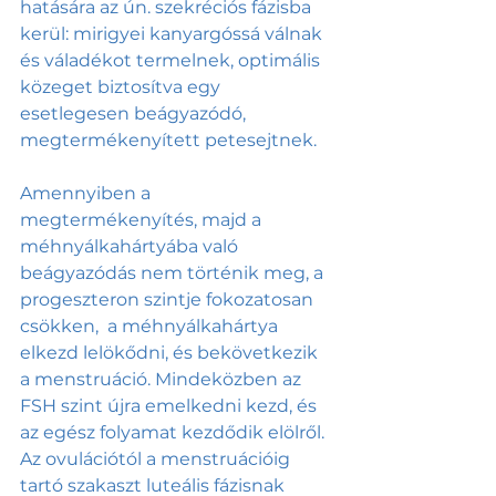
hatására az ún. szekréciós fázisba 
kerül: mirigyei kanyargóssá válnak 
és váladékot termelnek, optimális 
közeget biztosítva egy 
esetlegesen beágyazódó, 
megtermékenyített petesejtnek.
Amennyiben a 
megtermékenyítés, majd a 
méhnyálkahártyába való 
beágyazódás nem történik meg, a 
progeszteron szintje fokozatosan 
csökken,  a méhnyálkahártya 
elkezd lelökődni, és bekövetkezik 
a menstruáció. Mindeközben az 
FSH szint újra emelkedni kezd, és 
az egész folyamat kezdődik elölről. 
Az ovulációtól a menstruációig 
tartó szakaszt luteális fázisnak 