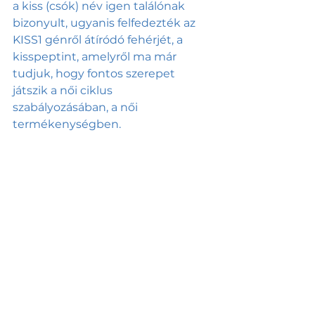
a kiss (csók) név igen találónak 
bizonyult, ugyanis felfedezték az 
KISS1 génről átíródó fehérjét, a 
kisspeptint, amelyről ma már 
tudjuk, hogy fontos szerepet 
játszik a női ciklus 
szabályozásában, a női 
termékenységben.