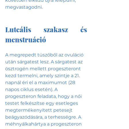
követően elkezd újra felépülni, 
megvastagodni.
Luteális szakasz és 
menstruáció
A megrepedt tüszőből az ovuláció 
után sárgatest lesz. A sárgatest az 
ösztrogén mellett progeszteront 
kezd termelni, amely szintje a 21. 
napnál éri el a maximumot (28 
napos ciklus esetén). A 
progeszteron feladata, hogy a női 
testet felkészítse egy esetleges 
megtermékenyített petesejt 
beágyazódására, a terhességre. A 
méhnyálkahártya a progeszteron 