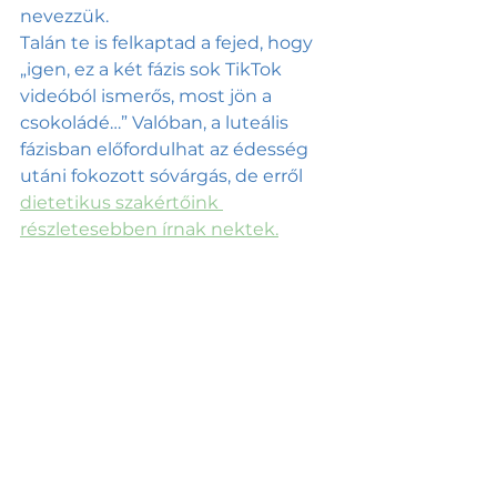
nevezzük. 
Talán te is felkaptad a fejed, hogy 
„igen, ez a két fázis sok TikTok 
videóból ismerős, most jön a 
csokoládé…” Valóban, a luteális 
fázisban előfordulhat az édesség 
utáni fokozott sóvárgás, de erről  
dietetikus szakértőink 
részletesebben írnak nektek.