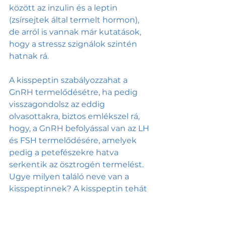
között az inzulin és a leptin 
(zsírsejtek által termelt hormon), 
de arról is vannak már kutatások, 
hogy a stressz szignálok szintén 
hatnak rá. 
A kisspeptin szabályozzahat a 
GnRH termelődésétre, ha pedig 
visszagondolsz az eddig 
olvasottakra, biztos emlékszel rá, 
hogy, a GnRH befolyással van az LH 
és FSH termelődésére, amelyek 
pedig a petefészekre hatva 
serkentik az ösztrogén termelést. 
Ugye milyen találó neve van a 
kisspeptinnek? A kisspeptin tehát 
összekapcsolja a női szervezet 
anyagcsere állapotáról tudósító 
jelzéseket a női termékenységért 