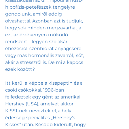
klasszikusan az ún. hipotalamusz-
hipofízis-petefészek tengelyre 
gondolunk, amiről eddig 
olvashattál. Azonban azt is tudjuk, 
hogy sok minden megzavarhatja 
ezt az érzékenyen működő 
rendszert – legyen szó akár 
éhezésről, szénhidrát anyagcsere- 
vagy más hormonális zavarról,  sőt, 
akár a stresszről is. De mi a kapocs 
ezek között? 
Itt kerül a képbe a kisspeptin és a 
csoki csókokkal. 1996-ban 
felfedeztek egy gént az amerikai 
Hershey (USA), amelyet akkor 
KISS1-nek neveztek el, a helyi 
édesség specialitás „Hershey’s 
Kisses” után. Később kiderült, hogy 