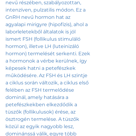
nevű részében, szabályozottan, 
intenzíven, pulzatilis módon. Ez a 
GnRH nevű hormon hat az 
agyalapi mirigyre (hipofízis), ahol a 
laborleletekből általatok is jól 
ismert FSH (follikulus stimuláló 
hormon), illetve LH (luteinizáló 
hormon) termelését serkenti. Ezek 
a hormonok a vérbe kerülnek, így 
képesek hatni a petefészkek 
működésére. Az FSH és LH szintje 
a ciklus során változik, a ciklus első 
felében az FSH termelődése 
dominál, amely hatására a 
petefészkekben elkezdődik a 
tüszők (follikulusok) érése, az 
ösztrogén termelése. A tüszők 
közül az egyik nagyobb lesz, 
dominánssá válik, egyre több 