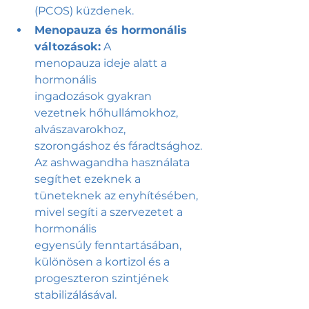
(PCOS) küzdenek.
Menopauza és hormonális 
változások:
 A 
menopauza ideje alatt a 
hormonális 
ingadozások gyakran 
vezetnek hőhullámokhoz, 
alvászavarokhoz, 
szorongáshoz és fáradtsághoz. 
Az ashwagandha használata 
segíthet ezeknek a 
tüneteknek az enyhítésében, 
mivel segíti a szervezetet a 
hormonális 
egyensúly fenntartásában, 
különösen a kortizol és a 
progeszteron szintjének 
stabilizálásával.