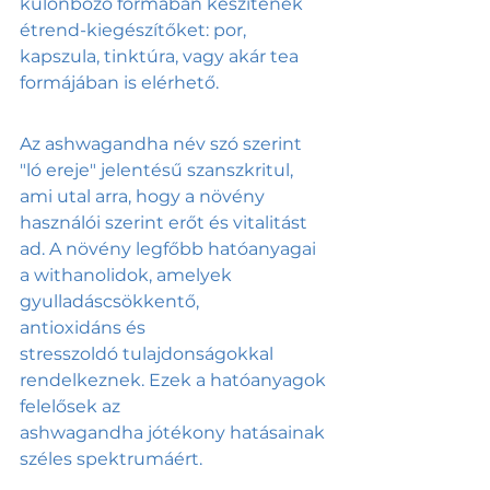
különböző formában készítenek 
étrend-kiegészítőket: por, 
kapszula, tinktúra, vagy akár tea 
formájában is elérhető.
Az ashwagandha név szó szerint 
"ló ereje" jelentésű szanszkritul, 
ami utal arra, hogy a növény 
használói szerint erőt és vitalitást 
ad. A növény legfőbb hatóanyagai 
a withanolidok, amelyek 
gyulladáscsökkentő, 
antioxidáns és 
stresszoldó tulajdonságokkal 
rendelkeznek. Ezek a hatóanyagok 
felelősek az 
ashwagandha jótékony hatásainak 
széles spektrumáért.