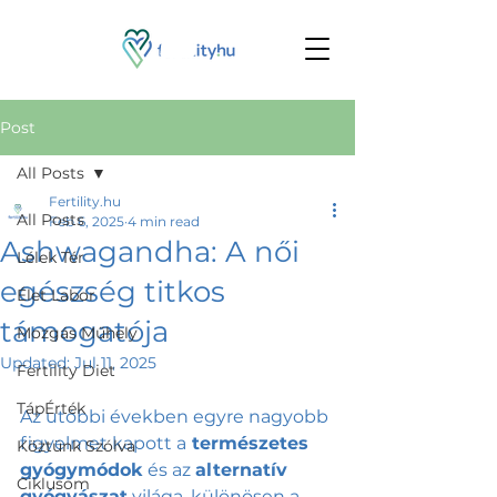
Post
All Posts
Fertility.hu
All Posts
Feb 6, 2025
4 min read
Ashwagandha: A női
Lélek Tér
egészség titkos
Élet Labor
támogatója
Mozgás Műhely
Updated:
Jul 11, 2025
Fertility Diet
TápÉrték
Az utóbbi években egyre nagyobb 
figyelmet kapott a
 természetes 
Köztünk Szólva
gyógymódok
 és az 
alternatív 
Ciklusom
gyógyászat
 világa, különösen a 