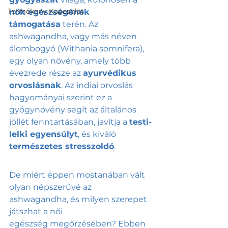
Termékeny Kapcsolat
nők egészségének 
támogatása
 terén. Az 
ashwagandha, vagy más néven 
álombogyó (Withania somnifera), 
egy olyan növény, amely több 
évezrede része az 
ayurvédikus 
orvoslásnak
. Az indiai orvoslás 
hagyományai szerint ez a 
gyógynövény segít az általános 
jóllét fenntartásában, javítja a 
testi-
lelki egyensúlyt
, és kiváló
természetes stresszoldó
.
De miért éppen mostanában vált 
olyan népszerűvé az 
ashwagandha, és milyen szerepet 
játszhat a női 
egészség megőrzésében? Ebben 