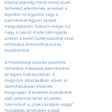
bizonytalanság mind-mind olyan 
terhelést jelentenek, amelyet a 
legtöbb nő egyedül vagy a 
partnerével együtt próbál 
megválaszolni. Sokszor mégis túl 
nagy a csend. A lelki támogatás 
ezeket a belső hullámzásokat teszi 
érthetővé, kimondhatóvá és 
kezelhetővé.
A meddőségi kezelés pszichés 
terhelése másképp jelentkezhet 
az egyes szakaszokban. A 
diagnózis időszakában sokan az 
identitásukban éreznek 
megingást. A kezelési protokollok 
alatt jellemző lehet a túlélés-
üzemmód: a „csak csináljuk végig” 
hozzáállás, amelyben a saját 