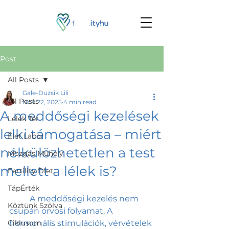
Post
All Posts
Gale-Duzsik Lili
All Posts
Nov 22, 2025
4 min read
A meddőségi kezelések
Lélek Tér
lelki támogatása – miért
Élet Labor
nélkülözhetetlen a test
Mozgás Műhely
mellett a lélek is?
Fertility Diet
TápÉrték
	A meddőségi kezelés nem 
Köztünk Szólva
csupán orvosi folyamat. A 
Ciklusom
hormonális stimulációk, vérvételek 