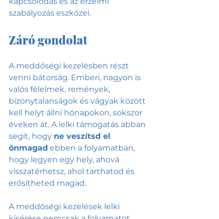
kapcsolódás és az érzelmi 
szabályozás eszközei.
Záró gondolat
A meddőségi kezelésben részt 
venni bátorság. Emberi, nagyon is 
valós félelmek, remények, 
bizonytalanságok és vágyak között 
kell helyt állni hónapokon, sokszor 
éveken át. A lelki támogatás abban 
segít, hogy 
ne veszítsd el 
önmagad
 ebben a folyamatban, 
hogy legyen egy hely, ahová 
visszatérhetsz, ahol tarthatod és 
erősítheted magad.
A meddőségi kezelések lelki 
kísérése nemcsak a folyamatot 