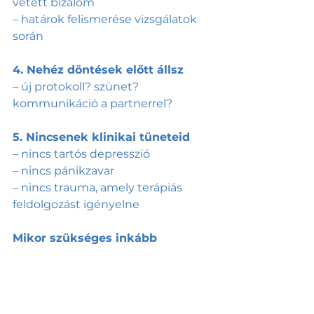
vetett bizalom
– határok felismerése vizsgálatok 
során
4. Nehéz döntések előtt állsz
– új protokoll? szünet? 
kommunikáció a partnerrel?
5. Nincsenek klinikai tüneteid
– nincs tartós depresszió
– nincs pánikzavar
– nincs trauma, amely terápiás 
feldolgozást igényelne
Mikor szükséges inkább 
pszichológus?
A pszichológus pszichoterápiás 
eszközökkel, diagnosztikus 