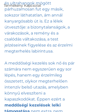
és ultrahangok mögött 
Termékeny Kapcsolat
párhuzamosan fut egy másik, 
sokszor láthatatlan, ám annál 
kanyargósabb út is. Ez a lélek 
útvesztője: a bizonytalanságok, a 
várakozások, a remény és a 
csalódás váltakozása, a test 
jelzéseinek figyelése és az érzelmi 
megterhelés labirintusa.
A meddőségi kezelés sok nő és pár 
számára nem egyszerűen egy sor 
lépés, hanem egy érzelmileg 
összetett, olykor megterhelően 
intenzív belső utazás, amelyben 
könnyű elveszíteni a 
kapaszkodókat. Éppen ezért a 
meddőségi kezelések lelki 
támogatása
 nem extra, nem 