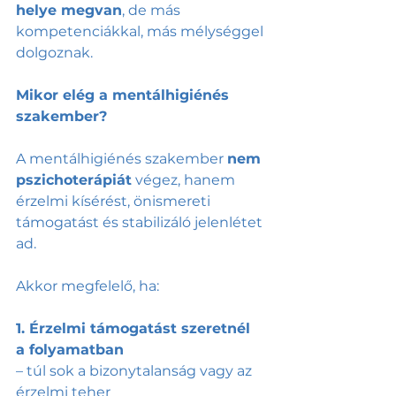
helye megvan
, de más 
kompetenciákkal, más mélységgel 
dolgoznak.
Mikor elég a mentálhigiénés 
szakember?
A mentálhigiénés szakember 
nem 
pszichoterápiát
 végez, hanem 
érzelmi kísérést, önismereti 
támogatást és stabilizáló jelenlétet 
ad.
Akkor megfelelő, ha:
1. Érzelmi támogatást szeretnél 
a folyamatban
– túl sok a bizonytalanság vagy az 
érzelmi teher