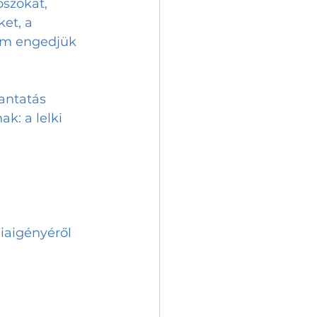
szokat, 
et, a 
em engedjük 
antatás 
: a lelki 
giaigényéről