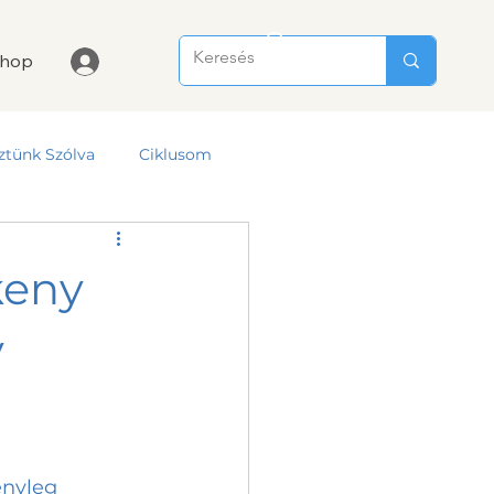
hop
ztünk Szólva
Ciklusom
keny
y