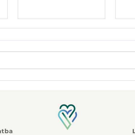
Gyógytorna, mozgás és a
„A t
termékenység –
Ultr
beszélgetés Kovács
diag
Barbara Petra
besz
gyógytornásszal, a női
Zolt
reproduktív egészség
szak
fizioterapeutájával
spec
atba