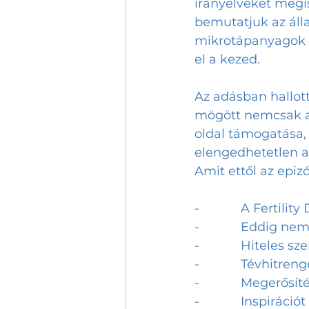
irányelveket megi
bemutatjuk az álla
mikrotápanyagok f
el a kezed.
Az adásban hallot
mögött nemcsak a 
oldal támogatása,
elengedhetetlen a v
Amit ettől az epiz
-            A Ferti
-            Eddig 
-            Hitele
-            Tévhitr
-            Megerő
-            Inspir