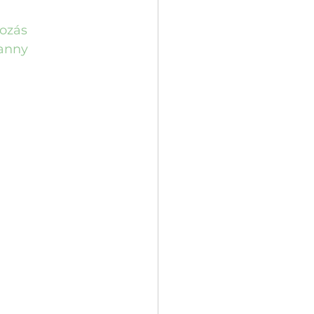
ozás
anny