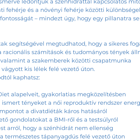
smerve ledöntjük a szénhidráttal kapcsolatos míto
ti fehérje és a növényi fehérje közötti különbségek
ontosságát – mindezt úgy, hogy egy pillanatra s
tak segítségével megtudhatod, hogy a sikeres fog
racionális számítások és tudományos tények állnak
 valamint a szakemberek közötti csapatmunka 
ágyott kis lélek felé vezető úton.  
ódtól kaphatsz:
lity Diet alapelveit, gyakorlatias megközelítésben
nem ismert tényeket a női reproduktív rendszer ener
s szempontot a divatdiéták káros hatásáról
engető gondolatokat a BMI-ről és a testsúlyról
sítést arról, hogy a szénhidrát nem ellenség
ációt a természetes tápanyagdús felé vezető úton