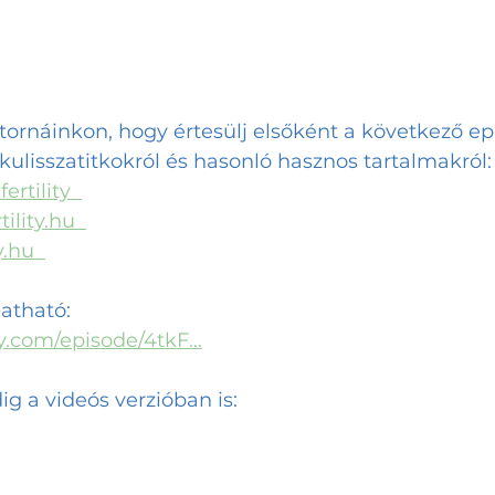
tornáinkon, hogy értesülj elsőként a következő ep
kulisszatitkokról és hasonló hasznos tartalmakról:
.fertility  
rtility.hu
ty.hu
gatható:
fy.com/episode/4tkF
...
g a videós verzióban is: