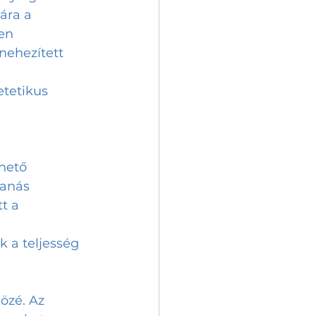
ára a 
en 
nehezített 
tetikus 
hető 
hanás 
t a 
 a teljesség 
özé. Az 