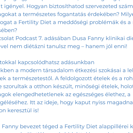
t igényel. Hogyan biztosíthatod szervezeted szám
gokat a természetes fogantatás érdekében? Mily
ogat a Fertility Diet a meddőségi problémák és a 
sében? 
olat Podcast 7. adásában Dusa Fanny klinikai die
ével nem diétázni tanulsz meg – hanem jól enni!
atokkal kapcsolódhatsz adásunkban
ekben a modern társadalom étkezési szokásai a le
ek a természetestől. A feldolgozott ételek és a ro
 szorultak a otthon készült, minőségi ételek, holot
gok elengedhetetlenek az egészséges élethez, a 
léséhez. Itt az ideje, hogy kaput nyiss magadnak
n keresztül is!
anny bevezet téged a Fertility Diet alappillérei k