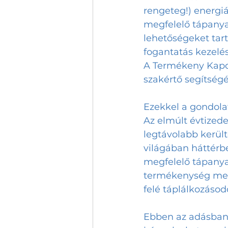
rengeteg!) energiá
megfelelő tápanya
lehetőségeket tart
fogantatás kezelé
A Termékeny Kapcs
szakértő segítség
Ezekkel a gondol
Az elmúlt évtized
legtávolabb került
világában háttérbe
megfelelő tápanya
termékenység megé
felé táplálkozásodo
Ebben az adásban F