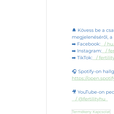
🔔 Kövess be a csa
megjelenéséről, a 
➡️ Facebook:
   / hu
➡️ Instagram:
   / 
fe
➡️ TikTok:
   / 
fertili
🎧 Spotify-on hall
https://open.spoti
🎥 YouTube-on pedi
   / @fertilityhu  
Termékeny Kapcsolat