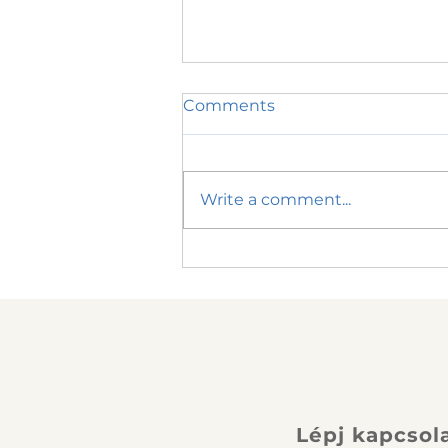
Comments
Write a comment...
A hang, ami mindent lát –
avagy hogyan lett a
tengeralattjáró-
vadászatból babamozi
Lépj kapcsol