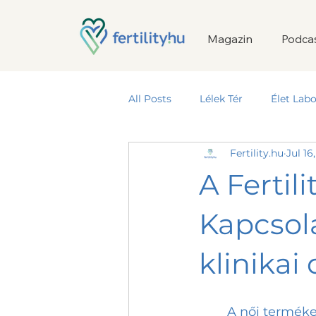
Magazin
Podca
All Posts
Lélek Tér
Élet Labo
Fertility.hu
Jul 16
Termékeny Kapcsolat
A Fertil
Kapcsol
klinikai
	A női termékenység egy komplex rendszer, ami rengeteg (de tényleg 