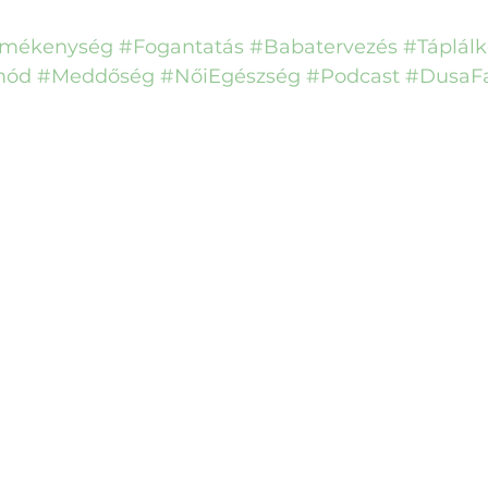
rmékenység
#Fogantatás
#Babatervezés
#Táplálk
mód
#Meddőség
#NőiEgészség
#Podcast
#DusaF