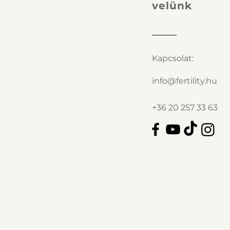
velünk
Kapcsolat:
info@fertility.hu
+36 20 257 33 63