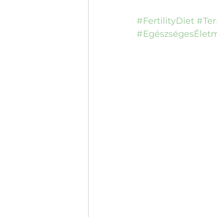
#FertilityDiet
#Te
#EgészségesÉlet