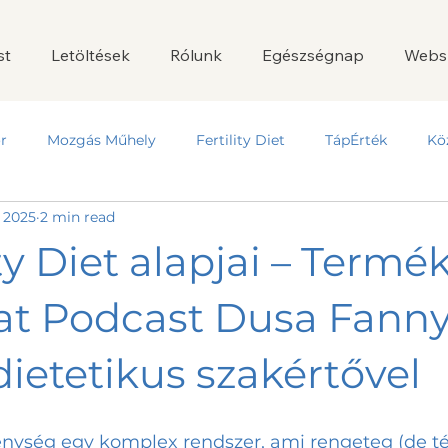
st
Letöltések
Rólunk
Egészségnap
Webs
r
Mozgás Műhely
Fertility Diet
TápÉrték
Kö
, 2025
2 min read
ity Diet alapjai – Termé
at Podcast Dusa Fann
 dietetikus szakértővel